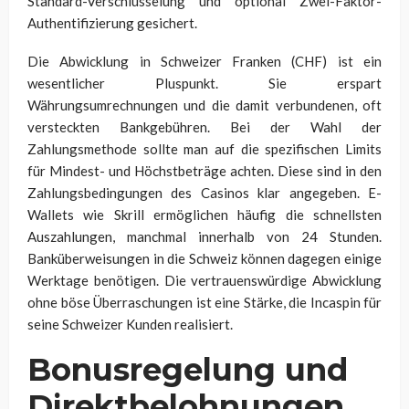
Standard-Verschlüsselung und optional Zwei-Faktor-
Authentifizierung gesichert.
Die Abwicklung in Schweizer Franken (CHF) ist ein
wesentlicher Pluspunkt. Sie erspart
Währungsumrechnungen und die damit verbundenen, oft
versteckten Bankgebühren. Bei der Wahl der
Zahlungsmethode sollte man auf die spezifischen Limits
für Mindest- und Höchstbeträge achten. Diese sind in den
Zahlungsbedingungen des Casinos klar angegeben. E-
Wallets wie Skrill ermöglichen häufig die schnellsten
Auszahlungen, manchmal innerhalb von 24 Stunden.
Banküberweisungen in die Schweiz können dagegen einige
Werktage benötigen. Die vertrauenswürdige Abwicklung
ohne böse Überraschungen ist eine Stärke, die Incaspin für
seine Schweizer Kunden realisiert.
Bonusregelung und
Direktbelohnungen