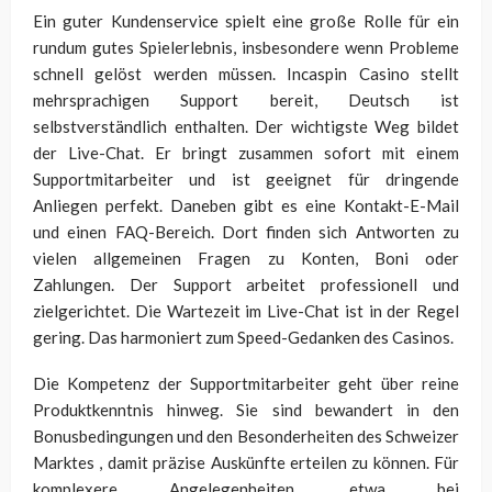
Ein guter Kundenservice spielt eine große Rolle für ein
rundum gutes Spielerlebnis, insbesondere wenn Probleme
schnell gelöst werden müssen. Incaspin Casino stellt
mehrsprachigen Support bereit, Deutsch ist
selbstverständlich enthalten. Der wichtigste Weg bildet
der Live-Chat. Er bringt zusammen sofort mit einem
Supportmitarbeiter und ist geeignet für dringende
Anliegen perfekt. Daneben gibt es eine Kontakt-E-Mail
und einen FAQ-Bereich. Dort finden sich Antworten zu
vielen allgemeinen Fragen zu Konten, Boni oder
Zahlungen. Der Support arbeitet professionell und
zielgerichtet. Die Wartezeit im Live-Chat ist in der Regel
gering. Das harmoniert zum Speed-Gedanken des Casinos.
Die Kompetenz der Supportmitarbeiter geht über reine
Produktkenntnis hinweg. Sie sind bewandert in den
Bonusbedingungen und den Besonderheiten des Schweizer
Marktes , damit präzise Auskünfte erteilen zu können. Für
komplexere Angelegenheiten, etwa bei