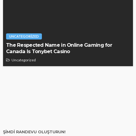
UNCATEGORIZED
The Respected Name in Online Gaming for
Canada Is Tonybet Casino
Uncategorized
ŞIMDI RANDEVU OLUŞTURUN!