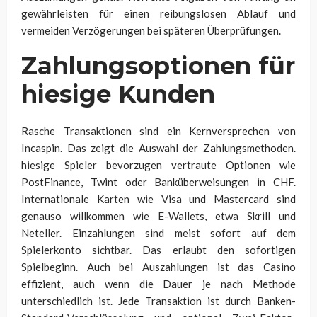
gewährleisten für einen reibungslosen Ablauf und
vermeiden Verzögerungen bei späteren Überprüfungen.
Zahlungsoptionen für
hiesige Kunden
Rasche Transaktionen sind ein Kernversprechen von
Incaspin. Das zeigt die Auswahl der Zahlungsmethoden.
hiesige Spieler bevorzugen vertraute Optionen wie
PostFinance, Twint oder Banküberweisungen in CHF.
Internationale Karten wie Visa und Mastercard sind
genauso willkommen wie E-Wallets, etwa Skrill und
Neteller. Einzahlungen sind meist sofort auf dem
Spielerkonto sichtbar. Das erlaubt den sofortigen
Spielbeginn. Auch bei Auszahlungen ist das Casino
effizient, auch wenn die Dauer je nach Methode
unterschiedlich ist. Jede Transaktion ist durch Banken-