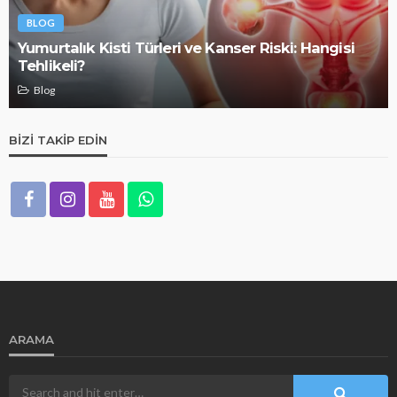
BLOG
Yumurtalık Kisti Türleri ve Kanser Riski: Hangisi
Tehlikeli?
Blog
BIZI TAKIP EDIN
ARAMA