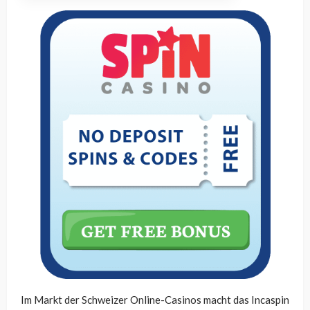
Im Markt der Schweizer Online-Casinos macht das Incaspin