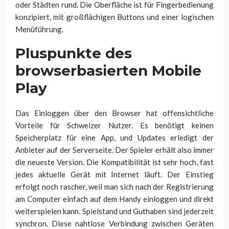
oder Städten rund. Die Oberfläche ist für Fingerbedienung
konzipiert, mit großflächigen Buttons und einer logischen
Menüführung.
Pluspunkte des
browserbasierten Mobile
Play
Das Einloggen über den Browser hat offensichtliche
Vorteile für Schweizer Nutzer. Es benötigt keinen
Speicherplatz für eine App, und Updates erledigt der
Anbieter auf der Serverseite. Der Spieler erhält also immer
die neueste Version. Die Kompatibilität ist sehr hoch, fast
jedes aktuelle Gerät mit Internet läuft. Der Einstieg
erfolgt noch rascher, weil man sich nach der Registrierung
am Computer einfach auf dem Handy einloggen und direkt
weiterspielen kann. Spielstand und Guthaben sind jederzeit
synchron. Diese nahtlose Verbindung zwischen Geräten