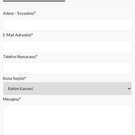
Adınız - Soyadınız*
E-Mail Adresiniz*
Telefon Numaranız*
Konu Seçiniz*
Mesajınız*