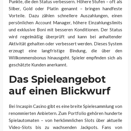
Punkte, die den Status verbessern. Höhere Stufen – oft als
Silber, Gold oder Platin genannt – bringen handfeste
Vorteile. Dazu zählen schnellere Auszahlungen, einen
persönlichen Account Manager, höhere Einzahlungslimits
und exklusive Boni mit besseren Konditionen. Der Status
wird regelmäßig überprüft und kann bei anhaltender
Aktivität gehalten oder verbessert werden. Dieses System
erzeugt eine langfristige Bindung, die über den
Willkommensbonus hinausgeht. Spieler empfinden sich als
geschätzte Kunden anerkannt.
Das Spieleangebot
auf einen Blickwurf
Bei Incaspin Casino gibt es eine breite Spielesammlung von
renommierten Anbietern. Zum Portfolio gehören hunderte
Spielautomaten – von herkömmlichen Slots über aktuelle
Video-Slots bis zu wachsenden Jackpots. Fans von