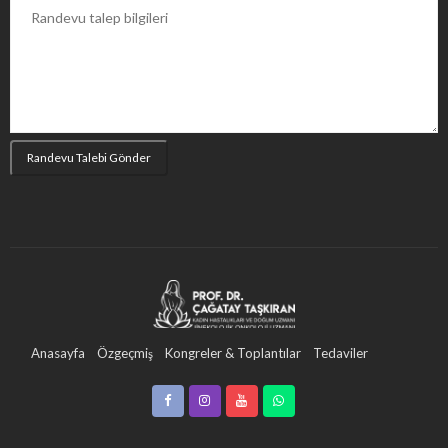
Anasayfa
Özgeçmiş
Kongreler & Toplantılar
Tedaviler
Videolar
Blog
Basın
İletişim
Doktorlar İçin