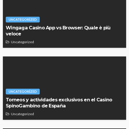
UNCATEGORIZED
Wingaga Casino App vs Browser: Quale è più
veloce
Uncategorized
UNCATEGORIZED
Torneos y actividades exclusivos en el Casino
SpinoGambino de España
Uncategorized