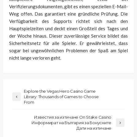
Verifizierungsdokumenten, gibt es einen speziellen E-Mail-
Weg offen. Das garantiert eine gründliche Prüfung. Die
Verfügbarkeit des Supports richtet sich nach den
Hauptspielzeiten und deckt einen Großteil des Tages und
der Woche hinaus. Dieser zuverlässige Service bildet das
Sicherheitsnetz für alle Spieler. Er gewährleistet, dass
sogar bei ungewöhnlichen Problemen der Spaß am Spiel
nicht lange verloren geht.
Explore the Vegas Hero Casino Game
Library: Thousands of Games to Choose
From
Известия за изтичане On Stake Casino
Информират на България за Бонусните
Дати на изтичане