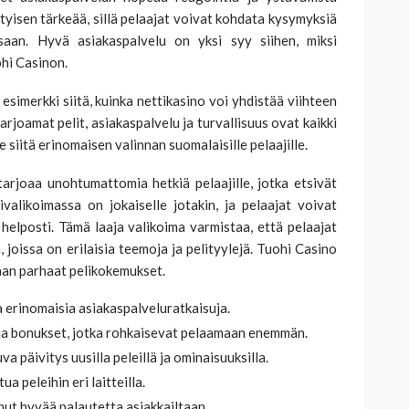
tyisen tärkeää, sillä pelaajat voivat kohdata kysymyksiä
ssaan. Hyvä asiakaspalvelu on yksi syy siihen, miksi
ohi Casinon.
esimerkki siitä, kuinka nettikasino voi yhdistää viihteen
tarjoamat pelit, asiakaspalvelu ja turvallisuus ovat kaikki
 siitä erinomaisen valinnan suomalaisille pelaajille.
 tarjoaa unohtumattomia hetkiä pelaajille, jotka etsivät
ivalikoimassa on jokaiselle jotakin, ja pelaajat voivat
 helposti. Tämä laaja valikoima varmistaa, että pelaajat
, joissa on erilaisia teemoja ja pelityylejä. Tuohi Casino
aan parhaat pelikokemukset.
 erinomaisia asiakaspalveluratkaisuja.
 ja bonukset, jotka rohkaisevat pelaamaan enemmän.
a päivitys uusilla peleillä ja ominaisuuksilla.
a peleihin eri laitteilla.
ut hyvää palautetta asiakkailtaan.