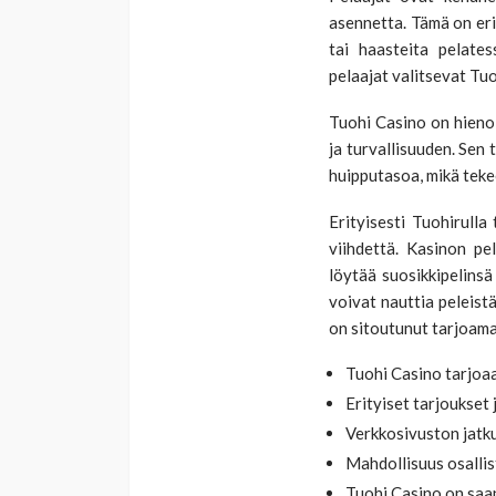
asennetta. Tämä on eri
tai haasteita pelate
pelaajat valitsevat Tu
Tuohi Casino on hieno 
ja turvallisuuden. Sen 
huipputasoa, mikä tekee
Erityisesti Tuohirulla
viihdettä. Kasinon pel
löytää suosikkipelinsä
voivat nauttia peleistä
on sitoutunut tarjoam
Tuohi Casino tarjoaa
Erityiset tarjoukset
Verkkosivuston jatkuv
Mahdollisuus osallistu
Tuohi Casino on saan