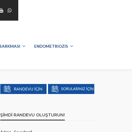
SARKMASI
ENDOMETRIOZIS
ŞIMDI RANDEVU OLUŞTURUN!