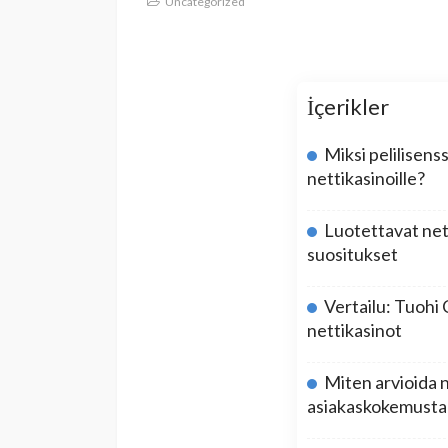
Uncategorized
İçerikler
Miksi pelilisenss
nettikasinoille?
Luotettavat nett
suositukset
Vertailu: Tuohi 
nettikasinot
Miten arvioida 
asiakaskokemusta