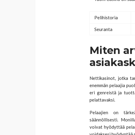
Pelihistoria
Seuranta
Miten ar
asiakas
Nettikasinot, jotka ta
enemmän pelaajia puole
eri genreistä ja tuott
pelattavaksi.
Pelaajien on tärke
säännöllisesti. Monill
voivat hyödyttää pelaa
voidaksesi hyödyntää p