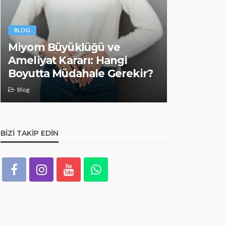
BLOG
BLOG
Miyom Büyüklüğü ve
Hiperter
Ameliyat Kararı: Hangi
Yan Etkile
Boyutta Müdahale Gerekir?
Sürecinde
Blog
Blog
BIZI TAKIP EDIN