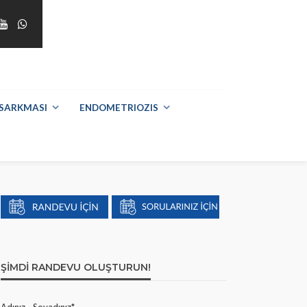
SARKMASI
ENDOMETRIOZIS
ŞIMDI RANDEVU OLUŞTURUN!