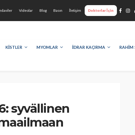
Library
+90 532 498 7428
edaviler
Videolar
Blog
Basın
İletişim
Doktorlar İçin
ara Özel
Randevu İçin Tıklayın
KİSTLER
MYOMLAR
İDRAR KAÇIRMA
RAHİM 
6: syvällinen
 maailmaan