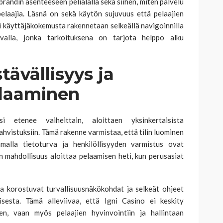
brändin asenteeseen pelialalla sekä siihen, miten palvelu
pelaajia. Läsnä on sekä käytön sujuvuus että pelaajien
sti käyttäjäkokemusta rakennetaan selkeällä navigoinnilla
BLOG
tavalla, jonka tarkoituksena on tarjota helppo alku
liyatı
Yumurtalık Kisti Türleri ve
am:
Kanser Riski: Hangisi
tävällisyys ja
Tehlikeli?
elaaminen
Blog
ssi etenee vaiheittain, aloittaen yksinkertaisista
ahvistuksiin. Tämä rakenne varmistaa, että tilin luominen
alla tietoturva ja henkilöllisyyden varmistus ovat
 on mahdollisuus aloittaa pelaamisen heti, kun perusasiat
 korostuvat turvallisuusnäkökohdat ja selkeät ohjeet
isesta. Tämä alleviivaa, että Igni Casino ei keskity
en, vaan myös pelaajien hyvinvointiin ja hallintaan