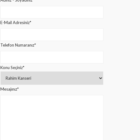
Adınız - Soyadınız*
E-Mail Adresiniz*
Telefon Numaranız*
Konu Seçiniz*
Mesajınız*