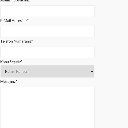
Adınız - Soyadınız*
E-Mail Adresiniz*
Telefon Numaranız*
Konu Seçiniz*
Mesajınız*