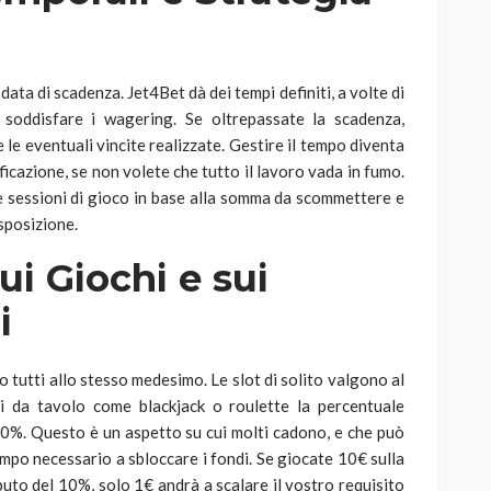
ata di scadenza. Jet4Bet dà dei tempi definiti, a volte di
r soddisfare i wagering. Se oltrepassate la scadenza,
e le eventuali vincite realizzate. Gestire il tempo diventa
ificazione, se non volete che tutto il lavoro vada in fumo.
e sessioni di gioco in base alla somma da scommettere e
isposizione.
ui Giochi e sui
i
 tutti allo stesso medesimo. Le slot di solito valgono al
i da tavolo come blackjack o roulette la percentuale
10%. Questo è un aspetto su cui molti cadono, e che può
empo necessario a sbloccare i fondi. Se giocate 10€ sulla
buto del 10%, solo 1€ andrà a scalare il vostro requisito