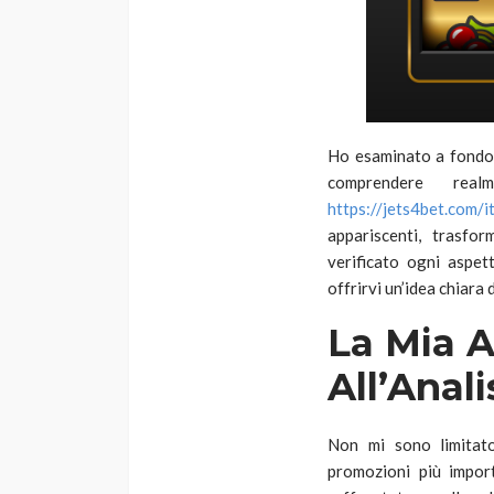
BLOG
ermik Kemoterapi
Rahim Kanseri Ame
ileri: Tedavi
Sonrası Cinsel Yaş
Ho esaminato a fondo i
de Neler Yaşanır?
Uzman Önerileri
comprendere real
Blog
https://jets4bet.com/it
appariscenti, trasfo
verificato ogni aspet
offrirvi un’idea chiara
La Mia A
All’Anali
Non mi sono limitato
promozioni più impor