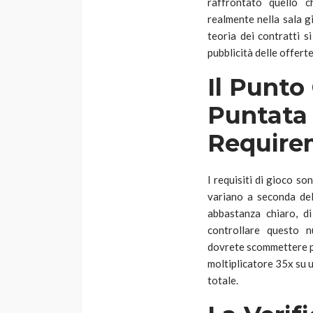
raffrontato quello 
realmente nella sala g
teoria dei contratti s
pubblicità delle offert
Il Punto 
Puntata
Require
I requisiti di gioco s
variano a seconda del
abbastanza chiaro, di
controllare questo n
dovrete scommettere pe
moltiplicatore 35x su 
totale.