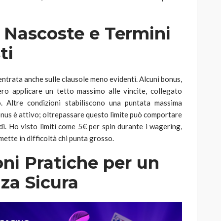
 Nascoste e Termini
ti
centrata anche sulle clausole meno evidenti. Alcuni bonus,
ro applicare un tetto massimo alle vincite, collegato
o. Altre condizioni stabiliscono una puntata massima
onus è attivo; oltrepassare questo limite può comportare
di. Ho visto limiti come 5€ per spin durante i wagering,
ette in difficoltà chi punta grosso.
oni Pratiche per un
za Sicura