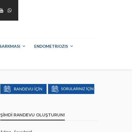
SARKMASI
ENDOMETRIOZIS
ŞIMDI RANDEVU OLUŞTURUN!