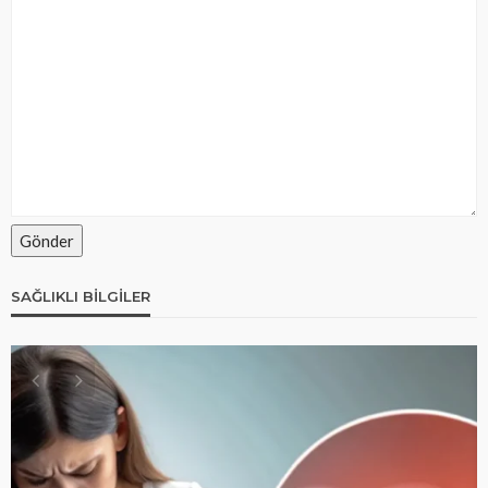
SAĞLIKLI BILGILER