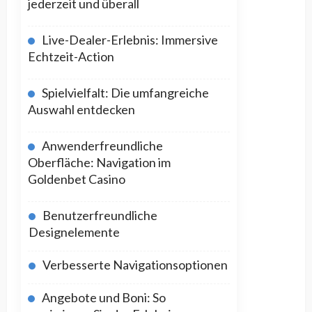
jederzeit und überall
Live-Dealer-Erlebnis: Immersive
Echtzeit-Action
Spielvielfalt: Die umfangreiche
Auswahl entdecken
Anwenderfreundliche
Oberfläche: Navigation im
Goldenbet Casino
Benutzerfreundliche
Designelemente
Verbesserte Navigationsoptionen
Angebote und Boni: So