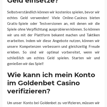
Geld einsetze?
Selbstverständlich können wir kostenlos spielen, bevor wir
echtes Geld verwenden! Viele Online-Casinos bieten
Gratis-Spiele oder Testversionen an, mit denen wir die
Spiele ohne Verpflichtung ausprobieren können. So können
wir uns mit der Plattform bekannt machen und Taktiken
erarbeiten. Indem wir diese Angebote nutzen, können wir
unsere Kompetenzen verbessern und gleichzeitig Freude
erleben. So sind wir optimal vorbereitet, wenn wir
schließlich um echtes Geld spielen. Starten wir und
genießen wir das Spiel!
Wie kann ich mein Konto
im Goldenbet Casino
verifizieren?
Um unser Konto bei Goldenbet zu verifizieren, müssen wir