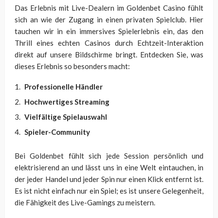
Das Erlebnis mit Live-Dealern im Goldenbet Casino fühlt
sich an wie der Zugang in einen privaten Spielclub. Hier
tauchen wir in ein immersives Spielerlebnis ein, das den
Thrill eines echten Casinos durch Echtzeit-Interaktion
direkt auf unsere Bildschirme bringt. Entdecken Sie, was
dieses Erlebnis so besonders macht:
Professionelle Händler
Hochwertiges Streaming
Vielfältige Spielauswahl
Spieler-Community
Bei Goldenbet fühlt sich jede Session persönlich und
elektrisierend an und lässt uns in eine Welt eintauchen, in
der jeder Handel und jeder Spin nur einen Klick entfernt ist.
Es ist nicht einfach nur ein Spiel; es ist unsere Gelegenheit,
die Fähigkeit des Live-Gamings zu meistern.