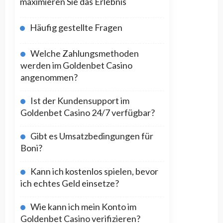
maximieren Sie das Erlebnis
Häufig gestellte Fragen
Welche Zahlungsmethoden
werden im Goldenbet Casino
angenommen?
Ist der Kundensupport im
Goldenbet Casino 24/7 verfügbar?
Gibt es Umsatzbedingungen für
Boni?
Kann ich kostenlos spielen, bevor
ich echtes Geld einsetze?
Wie kann ich mein Konto im
Goldenbet Casino verifizieren?