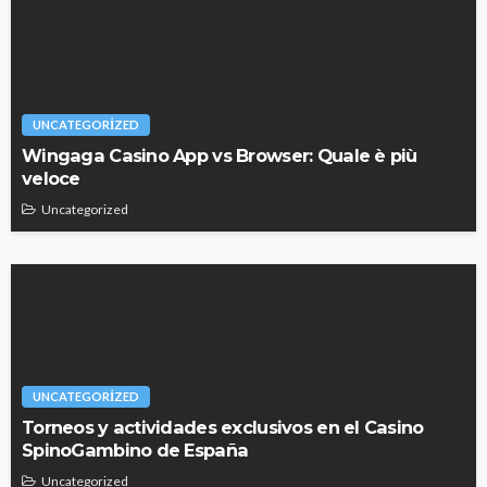
UNCATEGORIZED
Wingaga Casino App vs Browser: Quale è più
veloce
Uncategorized
UNCATEGORIZED
Torneos y actividades exclusivos en el Casino
SpinoGambino de España
Uncategorized