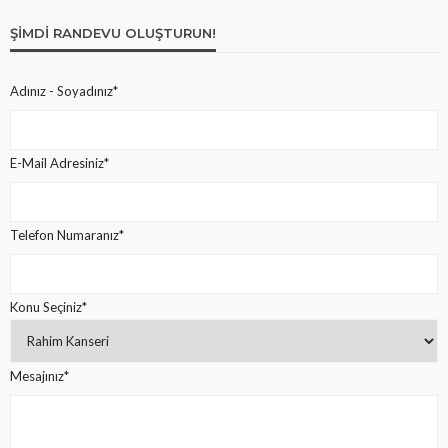
ŞIMDI RANDEVU OLUŞTURUN!
Adınız - Soyadınız*
E-Mail Adresiniz*
Telefon Numaranız*
Konu Seçiniz*
Mesajınız*