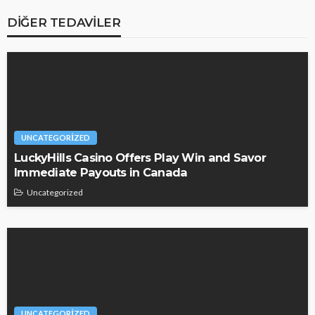
DIĞER TEDAVILER
UNCATEGORIZED
LuckyHills Casino Offers Play Win and Savor
Immediate Payouts in Canada
Uncategorized
UNCATEGORIZED