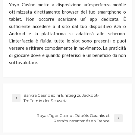
Yoyo Casino mette a disposizione un’esperienza mobile
ottimizzata direttamente browser del tuo smartphone o
tablet. Non occorre scaricare un’ app dedicata. È
sufficiente accedere a il sito dal tuo dispositivo iOS o
Android e la piattaforma si adatterà allo schermo.
L’interfaccia è fluida, tutte le slot sono presenti e puoi
versare e ritirare comodamente in movimento. La praticità
di giocare dove e quando preferisci è un beneficio da non
sottovalutare.
Sankra Casino ist Ihr Einstieg zu Jackpot-
Treffern in der Schweiz
RoyalsTiger Casino : Dépôts Garantis et
Retraits Instantanés en France