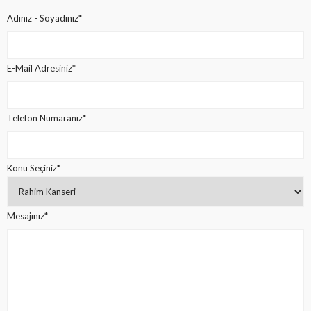
Adınız - Soyadınız*
E-Mail Adresiniz*
Telefon Numaranız*
Konu Seçiniz*
Mesajınız*