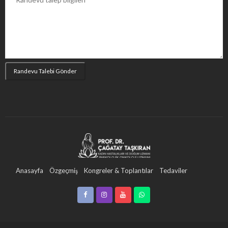
Anasayfa
Özgeçmiş
Kongreler & Toplantılar
Tedaviler
Videolar
Blog
Basın
İletişim
Doktorlar İçin