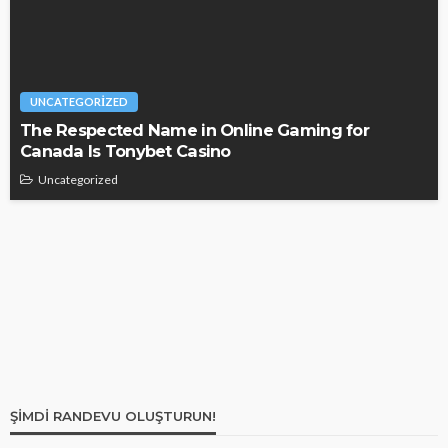
UNCATEGORIZED
The Respected Name in Online Gaming for
Canada Is Tonybet Casino
Uncategorized
ŞIMDI RANDEVU OLUŞTURUN!