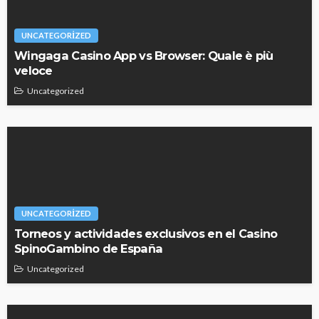
UNCATEGORIZED
Wingaga Casino App vs Browser: Quale è più
veloce
Uncategorized
UNCATEGORIZED
Torneos y actividades exclusivos en el Casino
SpinoGambino de España
Uncategorized