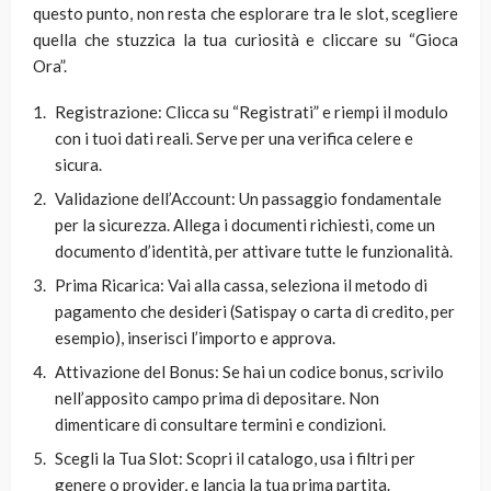
questo punto, non resta che esplorare tra le slot, scegliere
quella che stuzzica la tua curiosità e cliccare su “Gioca
Ora”.
Registrazione: Clicca su “Registrati” e riempi il modulo
con i tuoi dati reali. Serve per una verifica celere e
sicura.
Validazione dell’Account: Un passaggio fondamentale
per la sicurezza. Allega i documenti richiesti, come un
documento d’identità, per attivare tutte le funzionalità.
Prima Ricarica: Vai alla cassa, seleziona il metodo di
pagamento che desideri (Satispay o carta di credito, per
esempio), inserisci l’importo e approva.
Attivazione del Bonus: Se hai un codice bonus, scrivilo
nell’apposito campo prima di depositare. Non
dimenticare di consultare termini e condizioni.
Scegli la Tua Slot: Scopri il catalogo, usa i filtri per
genere o provider, e lancia la tua prima partita.