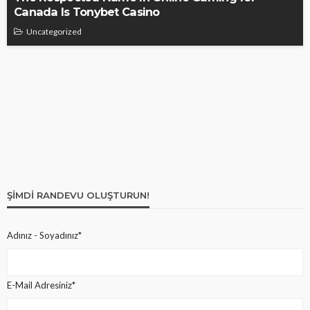
Canada Is Tonybet Casino
Uncategorized
ŞIMDI RANDEVU OLUŞTURUN!
Adınız - Soyadınız*
E-Mail Adresiniz*