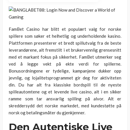
FamBet Casino har blitt et populært valg for norske
spillere som søker et helhetlig og underholdende kasino.
Plattformen presenterer et bredt spillutvalg fra de beste
leverandørene, alt fremstilt i et brukervennlig grensesnitt
med et markant fokus på sikkerhet. FamBet utmerker seg
ved å legge vekt på ekte verdi for spillerne.
Bonusordningene er tydelige, kampanjene dukker opp
jevnlig, og lojalitetsprogrammet gir deg for aktiviteten
din. Du har alt fra klassiske bordspill til de nyeste
spilleautomtene og et levende live casino, alt i en sikker
ramme som tar ansvarlig spilling på alvor. Alt er
skreddersydd det norske markedet, med kundestøtte på
norsk og betalingsmåter du gjenkjenner.
Den Autentiske Live