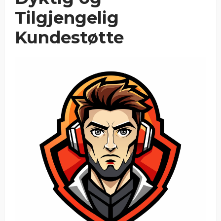
Tilgjengelig
Kundestøtte