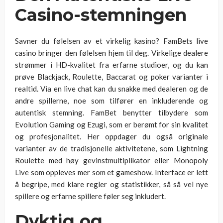
Casino-stemningen
Savner du følelsen av et virkelig kasino? FamBets live
casino bringer den følelsen hjem til deg. Virkelige dealere
strømmer i HD-kvalitet fra erfarne studioer, og du kan
prøve Blackjack, Roulette, Baccarat og poker varianter i
realtid. Via en live chat kan du snakke med dealeren og de
andre spillerne, noe som tilfører en inkluderende og
autentisk stemning. FamBet benytter tilbydere som
Evolution Gaming og Ezugi, som er berømt for sin kvalitet
og profesjonalitet. Her oppdager du også originale
varianter av de tradisjonelle aktivitetene, som Lightning
Roulette med høy gevinstmultiplikator eller Monopoly
Live som oppleves mer som et gameshow. Interface er lett
å begripe, med klare regler og statistikker, så så vel nye
spillere og erfarne spillere føler seg inkludert.
Dyktig og