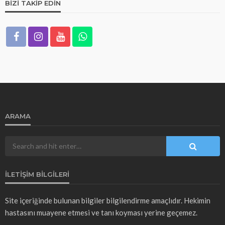
BIZI TAKIP EDIN
ARAMA
İLETIŞIM BILGILERI
Site içeriğinde bulunan bilgiler bilgilendirme amaçlıdır. Hekimin
hastasını muayene etmesi ve tanı koyması yerine geçemez.