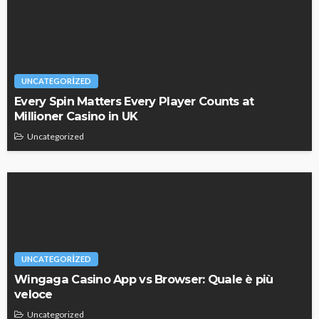
UNCATEGORIZED
Every Spin Matters Every Player Counts at
Millioner Casino in UK
Uncategorized
UNCATEGORIZED
Wingaga Casino App vs Browser: Quale è più
veloce
Uncategorized