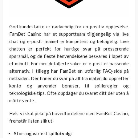
God kundestøtte er nødvendig for en positiv opplevelse.
FamBet Casino har et supportteam tilgjengelig via live
chat og e-post. Teamet er kompetent og behagelig. Live
chatten er perfekt for hurtige svar på presserende
spørsmål, og de fleste henvendelsene besvares i løpet av
et minutt. For mer detaljerte saker er e-post et passende
alternativ. I tillegg har FamBet en utførlig FAQ-side på
nettsiden. Der finner du svar på alt fra måten du oppretter
konto og anvender bonuser, til spilleregler og
teknologiske tips. Ofte oppdager du svaret ditt der uten å
måtte vente.
Hvis vi skal peke på hovedfordelene med FamBet Casino,
fremstår listen slik ut:
Stort og variert spillutvalg: