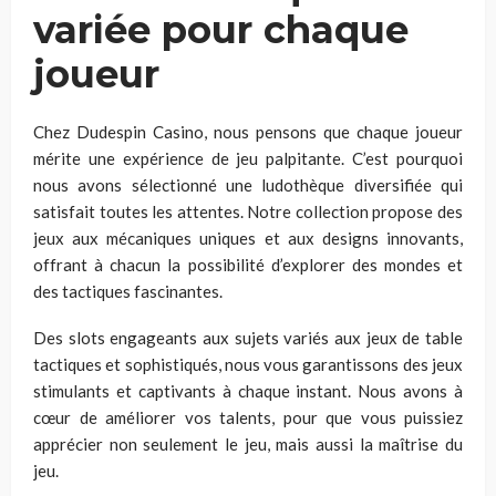
variée pour chaque
joueur
Chez Dudespin Casino, nous pensons que chaque joueur
mérite une expérience de jeu palpitante. C’est pourquoi
nous avons sélectionné une ludothèque diversifiée qui
satisfait toutes les attentes. Notre collection propose des
jeux aux mécaniques uniques et aux designs innovants,
offrant à chacun la possibilité d’explorer des mondes et
des tactiques fascinantes.
Des slots engageants aux sujets variés aux jeux de table
tactiques et sophistiqués, nous vous garantissons des jeux
stimulants et captivants à chaque instant. Nous avons à
cœur de améliorer vos talents, pour que vous puissiez
apprécier non seulement le jeu, mais aussi la maîtrise du
jeu.