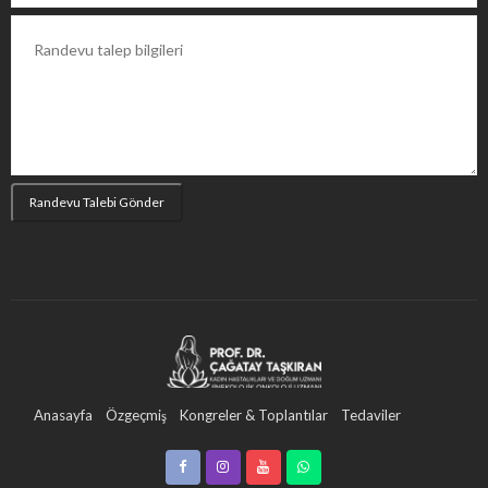
Anasayfa
Özgeçmiş
Kongreler & Toplantılar
Tedaviler
Videolar
Blog
Basın
İletişim
Doktorlar İçin