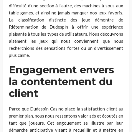
difficulté d’une section à l’autre, des machines à sous aux
table games, et ainsi ne jamais manquer nos jeux favoris.
La classification distincte des jeux démontre de
l’détermination de Dudespin à offrir une expérience
plaisante à tous les types de utilisateurs. Nous découvrons
aisément les jeux qui nous conviennent, que nous
recherchions des sensations fortes ou un divertissement
plus calme.
Engagement envers
la contentement du
client
Parce que Dudespin Casino place la satisfaction client au
premier plan, nous nous ressentons valorisés et écoutés en
tant que joueurs. Cet engouement se illustre par leur
démarche anticipative visant à recueillir et à mettre en