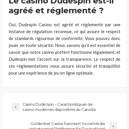
Le casino Dudespin est-il
agréé et réglementé ?
Oui, Dudespin Casino est agréé et réglementé par une
instance de régulation reconnue, ce qui assure le respect
de standards rigoureux de conformité. Vous pouvez donc
jouer en toute sécurité. Nous savons qu’il est essentiel de
savoir que notre casino préféré fonctionne légalement, et
Dudespin met l’accent sur la transparence. Le respect de
ces réglementations nous assure sécurité et tranquillité
pour une expérience de jeu en ligne optimale.
Casino DudeSpin – Caractéristiques de
casino modernes disponibles au Canada
Goldenbet Casino fusioniert Social Media
und integriert Plattformen für Deutschland