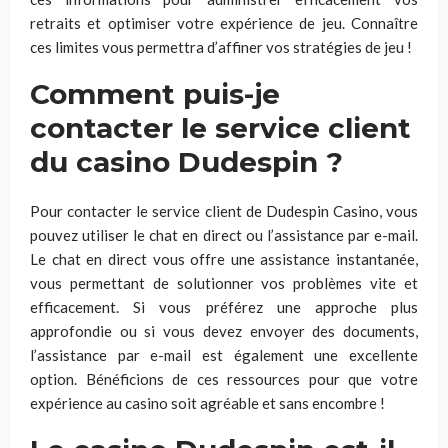
retraits et optimiser votre expérience de jeu. Connaître
ces limites vous permettra d’affiner vos stratégies de jeu !
Comment puis-je
contacter le service client
du casino Dudespin ?
Pour contacter le service client de Dudespin Casino, vous
pouvez utiliser le chat en direct ou l’assistance par e-mail.
Le chat en direct vous offre une assistance instantanée,
vous permettant de solutionner vos problèmes vite et
efficacement. Si vous préférez une approche plus
approfondie ou si vous devez envoyer des documents,
l’assistance par e-mail est également une excellente
option. Bénéficions de ces ressources pour que votre
expérience au casino soit agréable et sans encombre !