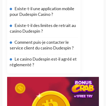
Existe-t-il une application mobile
pour Dudespin Casino ?
Existe-t-il des limites de retrait au
casino Dudespin ?
Comment puis-je contacter le
service client du casino Dudespin ?
Le casino Dudespin est-il agréé et
réglementé ?