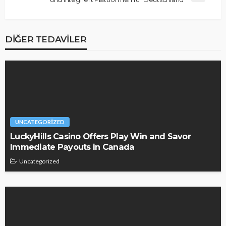
DIĞER TEDAVILER
UNCATEGORIZED
LuckyHills Casino Offers Play Win and Savor
Immediate Payouts in Canada
Uncategorized