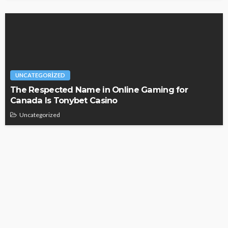
UNCATEGORIZED
The Respected Name in Online Gaming for
Canada Is Tonybet Casino
Uncategorized