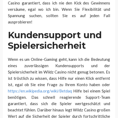
Casino garantiert, dass ich nie den Kick des Gewinnens
versäume, egal wo ich bin. Wenn Sie Flexibilität und
Spannung suchen, sollten Sie es auf jeden Fall
ausprobieren!
Kundensupport und
Spielersicherheit
Wenn es um Online-Gaming geht, kann ich die Bedeutung
eines zuverlässigen Kundensupports und der
Spielersicherheit im Wildz Casino nicht genug betonen. Es
ist tröstlich zu wissen, dass Hilfe nur einen Klick entfernt
ist, egal ob Sie eine Frage zu Ihrem Konto haben oder
https://en.wikipedia.org/wiki/Betdaq
Hilfe bei einem Spiel
benötigen. Das schnell reagierende Support-Team
garantiert, dass sich die Spieler wertgeschätzt und
beachtet fühlen. Darüber hinaus legt Wildz Casino großen
Wert auf die Sicherheit der Spieler durch fortschrittliche