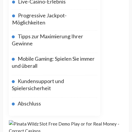
Live-Casino-Erlebnis
Progressive Jackpot-
Möglichkeiten
Tipps zur Maximierung Ihrer
Gewinne
Mobile Gaming: Spielen Sie immer
und überall
Kundensupport und
Spielersicherheit
Abschluss