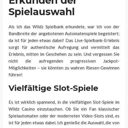
Erkunden der
Spielauswahl
Als ich das Wildz Spielbank erkundete, war ich von der
Bandbreite der angebotenen Automatenspiele begeistert;
da ist für jeden etwas dabei! Das Live-Spielbank-Erlebnis
sorgt für authentische Aufregung und vermittelt das
Erlebnis, mitten im Geschehen zu sein. Und vergessen Sie
nicht die aufregenden progressiven Jackpot-
Möglichkeiten – sie könnten zu wahren Riesen-Gewinnen
führen!
Vielfältige Slot-Spiele
Es ist wirklich spannend, in die vielfältigen Slot-Spiele im
Wildz Casino einzutauchen. Ob Sie ein Fan klassischer
Spielautomaten oder der modernsten Video-Slots sind, es
ist für jeden etwas dabei. Ich genieße die Auswahl, die von