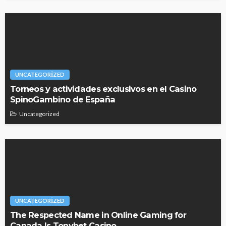
UNCATEGORIZED
Torneos y actividades exclusivos en el Casino
SpinoGambino de España
Uncategorized
UNCATEGORIZED
The Respected Name in Online Gaming for
Canada Is Tonybet Casino