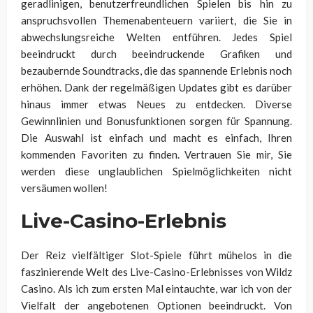
geradlinigen, benutzerfreundlichen Spielen bis hin zu
anspruchsvollen Themenabenteuern variiert, die Sie in
abwechslungsreiche Welten entführen. Jedes Spiel
beeindruckt durch beeindruckende Grafiken und
bezaubernde Soundtracks, die das spannende Erlebnis noch
erhöhen. Dank der regelmäßigen Updates gibt es darüber
hinaus immer etwas Neues zu entdecken. Diverse
Gewinnlinien und Bonusfunktionen sorgen für Spannung.
Die Auswahl ist einfach und macht es einfach, Ihren
kommenden Favoriten zu finden. Vertrauen Sie mir, Sie
werden diese unglaublichen Spielmöglichkeiten nicht
versäumen wollen!
Live-Casino-Erlebnis
Der Reiz vielfältiger Slot-Spiele führt mühelos in die
faszinierende Welt des Live-Casino-Erlebnisses von Wildz
Casino. Als ich zum ersten Mal eintauchte, war ich von der
Vielfalt der angebotenen Optionen beeindruckt. Von