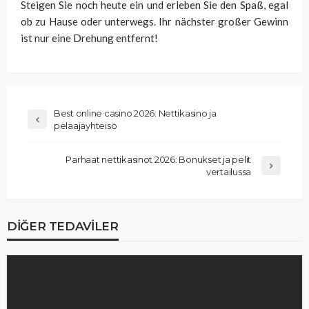
Steigen Sie noch heute ein und erleben Sie den Spaß, egal
ob zu Hause oder unterwegs. Ihr nächster großer Gewinn
ist nur eine Drehung entfernt!
Best online casino 2026: Nettikasino ja
pelaajayhteisö
Parhaat nettikasinot 2026: Bonukset ja pelit
vertailussa
DIĞER TEDAVILER