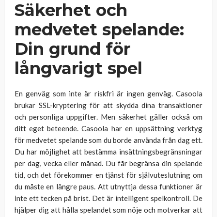
Säkerhet och
medvetet spelande:
Din grund för
långvarigt spel
En genväg som inte är riskfri är ingen genväg. Casoola
brukar SSL-kryptering för att skydda dina transaktioner
och personliga uppgifter. Men säkerhet gäller också om
ditt eget beteende. Casoola har en uppsättning verktyg
för medvetet spelande som du borde använda från dag ett.
Du har möjlighet att bestämma insättningsbegränsningar
per dag, vecka eller månad. Du får begränsa din spelande
tid, och det förekommer en tjänst för självuteslutning om
du måste en längre paus. Att utnyttja dessa funktioner är
inte ett tecken på brist. Det är intelligent spelkontroll. De
hjälper dig att hålla spelandet som nöje och motverkar att