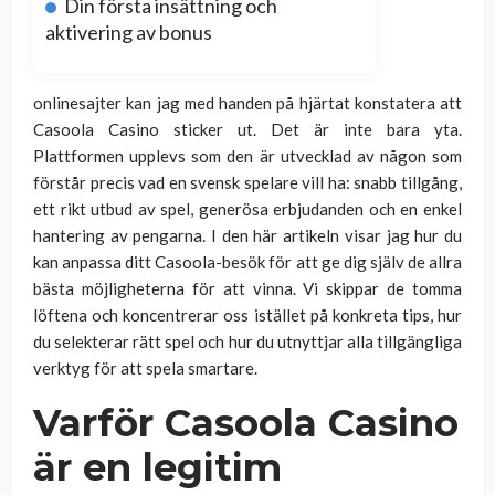
Din första insättning och
aktivering av bonus
onlinesajter kan jag med handen på hjärtat konstatera att
Casoola Casino sticker ut. Det är inte bara yta.
Plattformen upplevs som den är utvecklad av någon som
förstår precis vad en svensk spelare vill ha: snabb tillgång,
ett rikt utbud av spel, generösa erbjudanden och en enkel
hantering av pengarna. I den här artikeln visar jag hur du
kan anpassa ditt Casoola-besök för att ge dig själv de allra
bästa möjligheterna för att vinna. Vi skippar de tomma
löftena och koncentrerar oss istället på konkreta tips, hur
du selekterar rätt spel och hur du utnyttjar alla tillgängliga
verktyg för att spela smartare.
Varför Casoola Casino
är en legitim