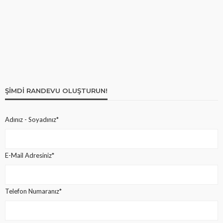
ŞIMDI RANDEVU OLUŞTURUN!
Adınız - Soyadınız*
E-Mail Adresiniz*
Telefon Numaranız*