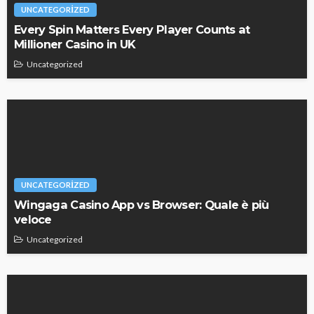
UNCATEGORIZED
Every Spin Matters Every Player Counts at
Millioner Casino in UK
Uncategorized
UNCATEGORIZED
Wingaga Casino App vs Browser: Quale è più
veloce
Uncategorized