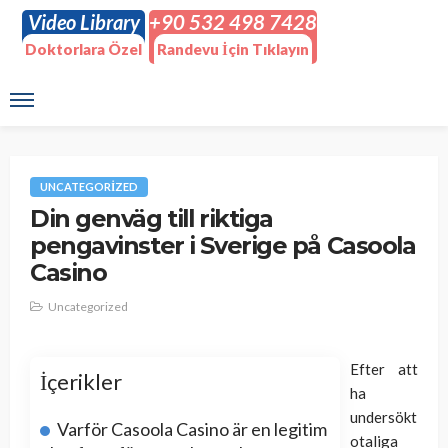
Video Library
+90 532 498 7428
Doktorlara Özel
Randevu İçin Tıklayın
UNCATEGORIZED
Din genväg till riktiga
pengavinster i Sverige på Casoola
Casino
Uncategorized
Efter att
İçerikler
ha
undersökt
Varför Casoola Casino är en legitim
otaliga