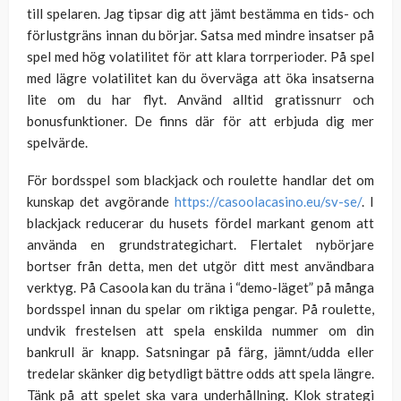
till spelaren. Jag tipsar dig att jämt bestämma en tids- och
förlustgräns innan du börjar. Satsa med mindre insatser på
spel med hög volatilitet för att klara torrperioder. På spel
med lägre volatilitet kan du överväga att öka insatserna
lite om du har flyt. Använd alltid gratissnurr och
bonusfunktioner. De finns där för att erbjuda dig mer
spelvärde.
För bordsspel som blackjack och roulette handlar det om
kunskap det avgörande
https://casoolacasino.eu/sv-se/
. I
blackjack reducerar du husets fördel markant genom att
använda en grundstrategichart. Flertalet nybörjare
bortser från detta, men det utgör ditt mest användbara
verktyg. På Casoola kan du träna i “demo-läget” på många
bordsspel innan du spelar om riktiga pengar. På roulette,
undvik frestelsen att spela enskilda nummer om din
bankrull är knapp. Satsningar på färg, jämnt/udda eller
tredelar skänker dig betydligt bättre odds att spela längre.
Tänk på att spelet ska vara underhållning. Klok strategi