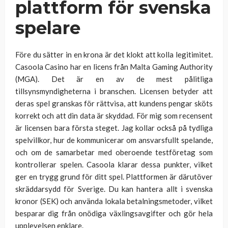
plattform för svenska
spelare
Före du sätter in en krona är det klokt att kolla legitimitet.
Casoola Casino har en licens från Malta Gaming Authority
(MGA). Det är en av de mest pålitliga
tillsynsmyndigheterna i branschen. Licensen betyder att
deras spel granskas för rättvisa, att kundens pengar sköts
korrekt och att din data är skyddad. För mig som recensent
är licensen bara första steget. Jag kollar också på tydliga
spelvillkor, hur de kommunicerar om ansvarsfullt spelande,
och om de samarbetar med oberoende testföretag som
kontrollerar spelen. Casoola klarar dessa punkter, vilket
ger en trygg grund för ditt spel. Plattformen är därutöver
skräddarsydd för Sverige. Du kan hantera allt i svenska
kronor (SEK) och använda lokala betalningsmetoder, vilket
besparar dig från onödiga växlingsavgifter och gör hela
upplevelsen enklare.