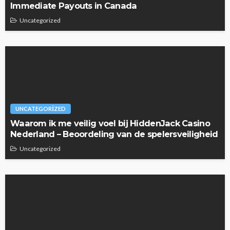
Immediate Payouts in Canada
Uncategorized
UNCATEGORIZED
Waarom ik me veilig voel bij HiddenJack Casino
Nederland – Beoordeling van de spelersveiligheid
Uncategorized