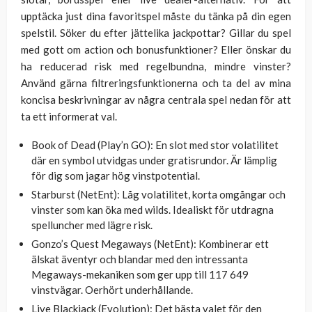
upptäcka just dina favoritspel måste du tänka på din egen
spelstil. Söker du efter jättelika jackpottar? Gillar du spel
med gott om action och bonusfunktioner? Eller önskar du
ha reducerad risk med regelbundna, mindre vinster?
Använd gärna filtreringsfunktionerna och ta del av mina
koncisa beskrivningar av några centrala spel nedan för att
ta ett informerat val.
Book of Dead (Play’n GO): En slot med stor volatilitet
där en symbol utvidgas under gratisrundor. Är lämplig
för dig som jagar hög vinstpotential.
Starburst (NetEnt): Låg volatilitet, korta omgångar och
vinster som kan öka med wilds. Idealiskt för utdragna
spelluncher med lägre risk.
Gonzo’s Quest Megaways (NetEnt): Kombinerar ett
älskat äventyr och blandar med den intressanta
Megaways-mekaniken som ger upp till 117 649
vinstvägar. Oerhört underhållande.
Live Blackjack (Evolution): Det bästa valet för den