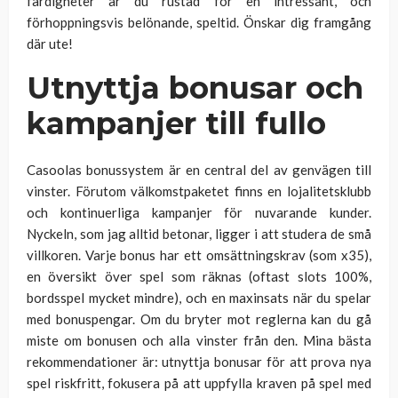
färdigheter är du rustad för en intressant, och
förhoppningsvis belönande, speltid. Önskar dig framgång
där ute!
Utnyttja bonusar och
kampanjer till fullo
Casoolas bonussystem är en central del av genvägen till
vinster. Förutom välkomstpaketet finns en lojalitetsklubb
och kontinuerliga kampanjer för nuvarande kunder.
Nyckeln, som jag alltid betonar, ligger i att studera de små
villkoren. Varje bonus har ett omsättningskrav (som x35),
en översikt över spel som räknas (oftast slots 100%,
bordsspel mycket mindre), och en maxinsats när du spelar
med bonuspengar. Om du bryter mot reglerna kan du gå
miste om bonusen och alla vinster från den. Mina bästa
rekommendationer är: utnyttja bonusar för att prova nya
spel riskfritt, fokusera på att uppfylla kraven på spel med