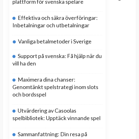
plattform för svenska spelare
Effektiva och säkra överföringar:
Inbetalningar och utbetalningar
Vanliga betalmetoder i Sverige
Support på svenska: Få hjälp när du
vill ha den
Maximera dina chanser:
Genomtänkt spelstrategi inom slots
och bordsspel
Utvärdering av Casoolas
spelbibliotek: Upptäck vinnande spel
Sammanfattning: Din resa på