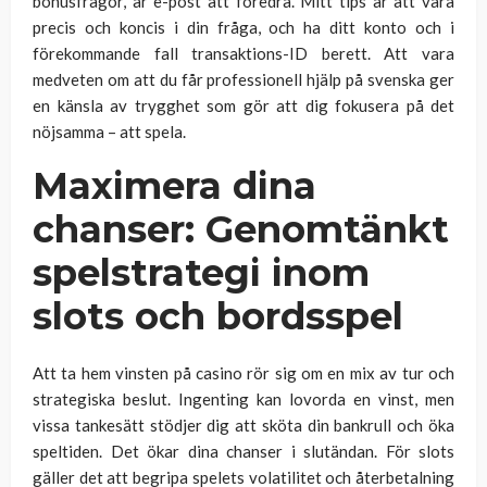
bonusfrågor, är e-post att föredra. Mitt tips är att vara
precis och koncis i din fråga, och ha ditt konto och i
förekommande fall transaktions-ID berett. Att vara
medveten om att du får professionell hjälp på svenska ger
en känsla av trygghet som gör att dig fokusera på det
nöjsamma – att spela.
Maximera dina
chanser: Genomtänkt
spelstrategi inom
slots och bordsspel
Att ta hem vinsten på casino rör sig om en mix av tur och
strategiska beslut. Ingenting kan lovorda en vinst, men
vissa tankesätt stödjer dig att sköta din bankrull och öka
speltiden. Det ökar dina chanser i slutändan. För slots
gäller det att begripa spelets volatilitet och återbetalning