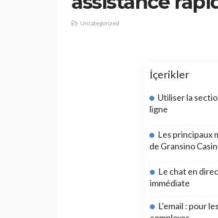
assistance rapi
Uncategorized
İçerikler
Utiliser la secti
ligne
Les principaux 
de Gransino Casi
Le chat en direc
immédiate
L’email : pour l
complexes