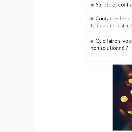
Sûreté et confi
Contacter le su
BLOG
téléphone : est-c
ermik Kemoterapi
Rahim Kanseri Ame
ileri: Tedavi
Sonrası Cinsel Yaş
Que faire si vot
de Neler Yaşanır?
Uzman Önerileri
non solutionné ?
Blog