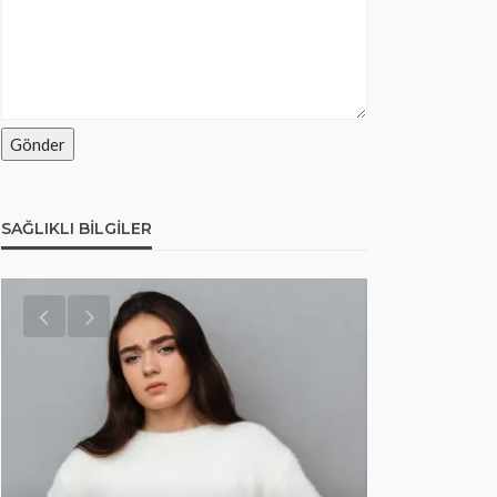
SAĞLIKLI BILGILER