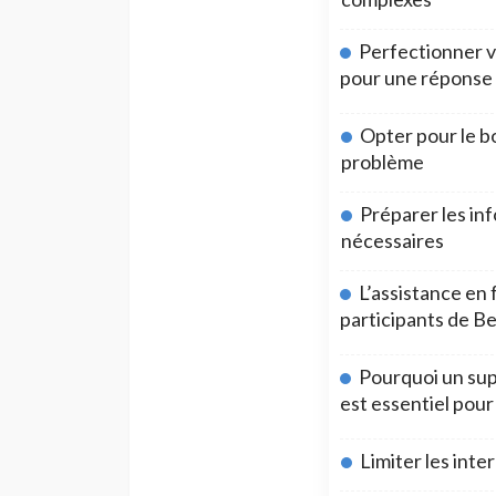
Perfectionner 
pour une réponse
Opter pour le b
problème
Préparer les in
nécessaires
L’assistance en 
participants de B
Pourquoi un supp
est essentiel pour
Limiter les inte