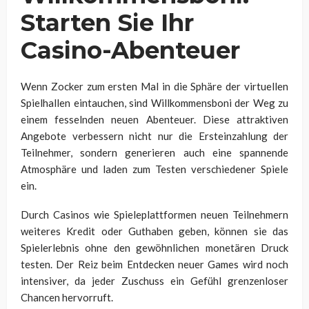
Starten Sie Ihr
Casino-Abenteuer
Wenn Zocker zum ersten Mal in die Sphäre der virtuellen
Spielhallen eintauchen, sind Willkommensboni der Weg zu
einem fesselnden neuen Abenteuer. Diese attraktiven
Angebote verbessern nicht nur die Ersteinzahlung der
Teilnehmer, sondern generieren auch eine spannende
Atmosphäre und laden zum Testen verschiedener Spiele
ein.
Durch Casinos wie Spieleplattformen neuen Teilnehmern
weiteres Kredit oder Guthaben geben, können sie das
Spielerlebnis ohne den gewöhnlichen monetären Druck
testen. Der Reiz beim Entdecken neuer Games wird noch
intensiver, da jeder Zuschuss ein Gefühl grenzenloser
Chancen hervorruft.