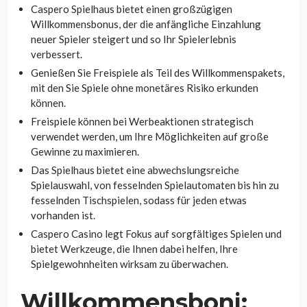
Caspero Spielhaus bietet einen großzügigen
Willkommensbonus, der die anfängliche Einzahlung
neuer Spieler steigert und so Ihr Spielerlebnis
verbessert.
Genießen Sie Freispiele als Teil des Willkommenspakets,
mit den Sie Spiele ohne monetäres Risiko erkunden
können.
Freispiele können bei Werbeaktionen strategisch
verwendet werden, um Ihre Möglichkeiten auf große
Gewinne zu maximieren.
Das Spielhaus bietet eine abwechslungsreiche
Spielauswahl, von fesselnden Spielautomaten bis hin zu
fesselnden Tischspielen, sodass für jeden etwas
vorhanden ist.
Caspero Casino legt Fokus auf sorgfältiges Spielen und
bietet Werkzeuge, die Ihnen dabei helfen, Ihre
Spielgewohnheiten wirksam zu überwachen.
Willkommensboni: