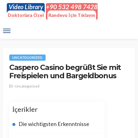
Video Library
+90 532 498 7428
Doktorlara Özel
Randevu İçin Tıklayın
UNCATEGORIZED
Caspero Casino begrüßt Sie mit
Freispielen und Bargeldbonus
Uncategorized
İçerikler
Die wichtigsten Erkenntnisse