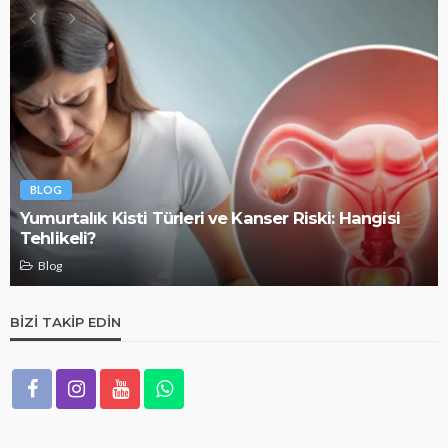
BLOG
Yumurtalık Kisti Türleri ve Kanser Riski: Hangisi
Tehlikeli?
Blog
BIZI TAKIP EDIN