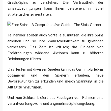
Gratis-Spins zu verstehen. Die Vertrautheit der
Einsatzbedingungen kann ihnen beistehen, ihr Spiel
strategischer zu gestalten.
Teilnehmer sollten auch Vorteile ausnutzen, die ihre Spins
erhöhen und so ihre Wahrscheinlichkeit zu gewinnen
verbessern. Das Zeit ist kritisch; das Einlösen von
Freidrehungen während Aktionen kann zu höheren
Belohnungen führen.
Das Testen mit diversen Spielen kann das Gaming-Erlebnis
optimieren und den Spielern erlauben, neue
Bevorzugungen zu erkunden und gleich Spannung in die
Alltag zu hinzufügen.
Und zum Schluss kreiert das Festlegen von Rahmen eine
verantwortungsvolle und angenehme Spielumgebung.