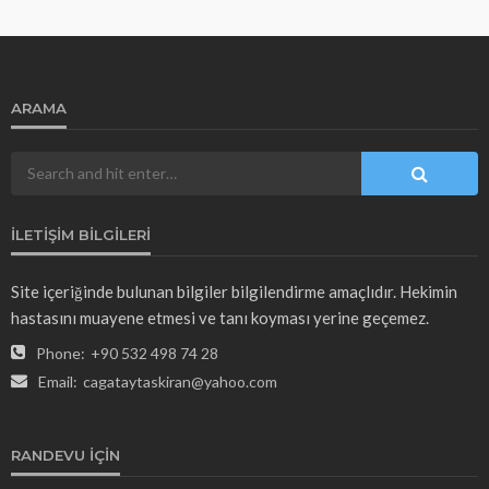
ARAMA
İLETIŞIM BILGILERI
Site içeriğinde bulunan bilgiler bilgilendirme amaçlıdır. Hekimin
hastasını muayene etmesi ve tanı koyması yerine geçemez.
Phone:
+90 532 498 74 28
Email:
cagataytaskiran@yahoo.com
RANDEVU İÇIN