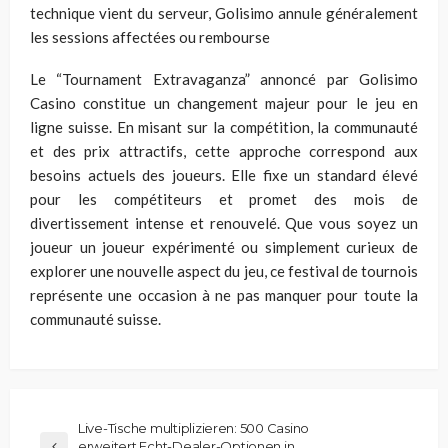
technique vient du serveur, Golisimo annule généralement
les sessions affectées ou rembourse
Le “Tournament Extravaganza” annoncé par Golisimo
Casino constitue un changement majeur pour le jeu en
ligne suisse. En misant sur la compétition, la communauté
et des prix attractifs, cette approche correspond aux
besoins actuels des joueurs. Elle fixe un standard élevé
pour les compétiteurs et promet des mois de
divertissement intense et renouvelé. Que vous soyez un
joueur un joueur expérimenté ou simplement curieux de
explorer une nouvelle aspect du jeu, ce festival de tournois
représente une occasion à ne pas manquer pour toute la
communauté suisse.
Live-Tische multiplizieren: 500 Casino
erweitert Echt-Dealer-Optionen in