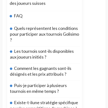
des joueurs suisses
FAQ
Quels représentent les conditions
pour participer aux tournois Golisimo
?
Les tournois sont-ils disponibles
aux joueurs initiés ?
Comment les gagnants sont-ils
désignés et les prix attribués ?
Puis-je participer à plusieurs
tournois en même temps ?
Existe-t-ilune stratégie spécifique