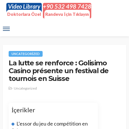
Video Library
+90 532 498 7428
Doktorlara Özel
Randevu İçin Tıklayın
UNCATEGORIZED
La lutte se renforce : Golisimo
Casino présente un festival de
tournois en Suisse
Uncategorized
İçerikler
L’essor du jeu de compétition en