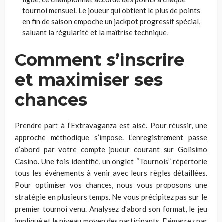
tournoi mensuel. Le joueur qui obtient le plus de points
en fin de saison empoche un jackpot progressif spécial,
saluant la régularité et la maîtrise technique.
Comment s’inscrire
et maximiser ses
chances
Prendre part à l’Extravaganza est aisé. Pour réussir, une
approche méthodique s’impose. L’enregistrement passe
d’abord par votre compte joueur courant sur Golisimo
Casino. Une fois identifié, un onglet “Tournois” répertorie
tous les événements à venir avec leurs règles détaillées.
Pour optimiser vos chances, nous vous proposons une
stratégie en plusieurs temps. Ne vous précipitez pas sur le
premier tournoi venu. Analysez d’abord son format, le jeu
impliqué et le niveau moyen des participants. Démarrez par