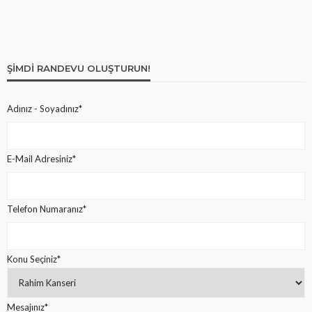
ŞIMDI RANDEVU OLUŞTURUN!
Adınız - Soyadınız*
E-Mail Adresiniz*
Telefon Numaranız*
Konu Seçiniz*
Mesajınız*