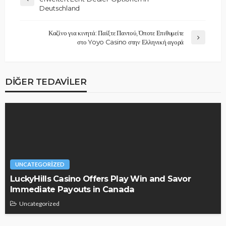
Deutschland
Καζίνο για κινητά: Παίξτε Παντού, Όποτε Επιθυμείτε
στο Yoyo Casino στην Ελληνική αγορά
DIĞER TEDAVILER
UNCATEGORIZED
LuckyHills Casino Offers Play Win and Savor
Immediate Payouts in Canada
Uncategorized