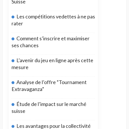
Suisse
Les compétitions vedettes à ne pas
rater
Comment s’inscrire et maximiser
ses chances
L’avenir du jeu en ligne après cette
mesure
Analyse de l’offre “Tournament
Extravaganza”
Étude de l’impact sur le marché
suisse
Les avantages pour la collectivité