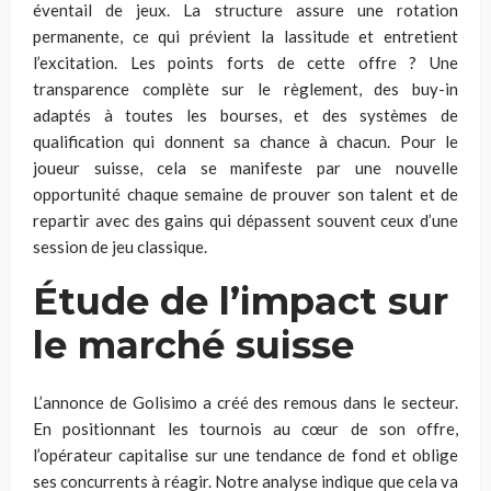
éventail de jeux. La structure assure une rotation
permanente, ce qui prévient la lassitude et entretient
l’excitation. Les points forts de cette offre ? Une
transparence complète sur le règlement, des buy-in
adaptés à toutes les bourses, et des systèmes de
qualification qui donnent sa chance à chacun. Pour le
joueur suisse, cela se manifeste par une nouvelle
opportunité chaque semaine de prouver son talent et de
repartir avec des gains qui dépassent souvent ceux d’une
session de jeu classique.
Étude de l’impact sur
le marché suisse
L’annonce de Golisimo a créé des remous dans le secteur.
En positionnant les tournois au cœur de son offre,
l’opérateur capitalise sur une tendance de fond et oblige
ses concurrents à réagir. Notre analyse indique que cela va