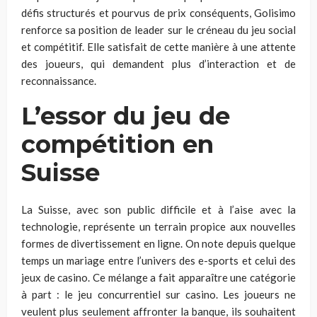
défis structurés et pourvus de prix conséquents, Golisimo
renforce sa position de leader sur le créneau du jeu social
et compétitif. Elle satisfait de cette manière à une attente
des joueurs, qui demandent plus d’interaction et de
reconnaissance.
L’essor du jeu de
compétition en
Suisse
La Suisse, avec son public difficile et à l’aise avec la
technologie, représente un terrain propice aux nouvelles
formes de divertissement en ligne. On note depuis quelque
temps un mariage entre l’univers des e-sports et celui des
jeux de casino. Ce mélange a fait apparaître une catégorie
à part : le jeu concurrentiel sur casino. Les joueurs ne
veulent plus seulement affronter la banque, ils souhaitent