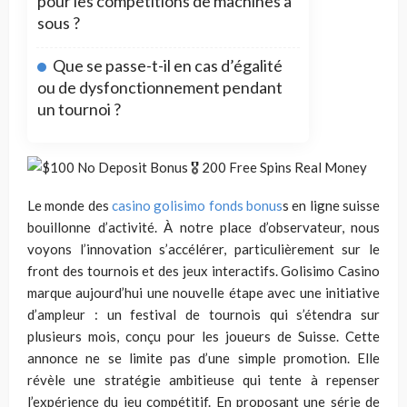
pour les compétitions de machines à
sous ?
Que se passe-t-il en cas d’égalité
ou de dysfonctionnement pendant
un tournoi ?
Le monde des
casino golisimo fonds bonus
s en ligne suisse
bouillonne d’activité. À notre place d’observateur, nous
voyons l’innovation s’accélérer, particulièrement sur le
front des tournois et des jeux interactifs. Golisimo Casino
marque aujourd’hui une nouvelle étape avec une initiative
d’ampleur : un festival de tournois qui s’étendra sur
plusieurs mois, conçu pour les joueurs de Suisse. Cette
annonce ne se limite pas d’une simple promotion. Elle
révèle une stratégie ambitieuse qui tente à repenser
l’expérience du jeu compétitif. En proposant une série de