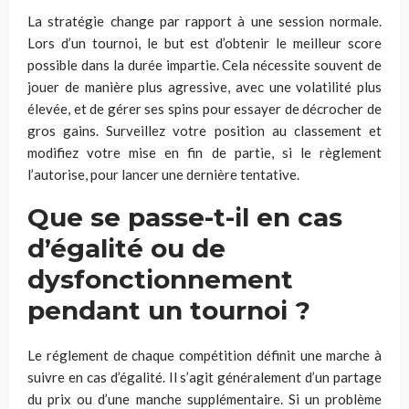
La stratégie change par rapport à une session normale.
Lors d’un tournoi, le but est d’obtenir le meilleur score
possible dans la durée impartie. Cela nécessite souvent de
jouer de manière plus agressive, avec une volatilité plus
élevée, et de gérer ses spins pour essayer de décrocher de
gros gains. Surveillez votre position au classement et
modifiez votre mise en fin de partie, si le règlement
l’autorise, pour lancer une dernière tentative.
Que se passe-t-il en cas
d’égalité ou de
dysfonctionnement
pendant un tournoi ?
Le réglement de chaque compétition définit une marche à
suivre en cas d’égalité. Il s’agit généralement d’un partage
du prix ou d’une manche supplémentaire. Si un problème