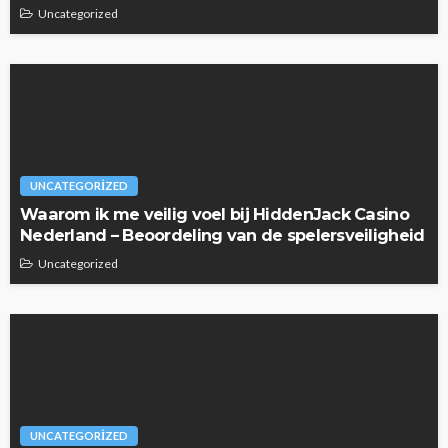
Uncategorized
UNCATEGORIZED
Waarom ik me veilig voel bij HiddenJack Casino
Nederland – Beoordeling van de spelersveiligheid
Uncategorized
UNCATEGORIZED