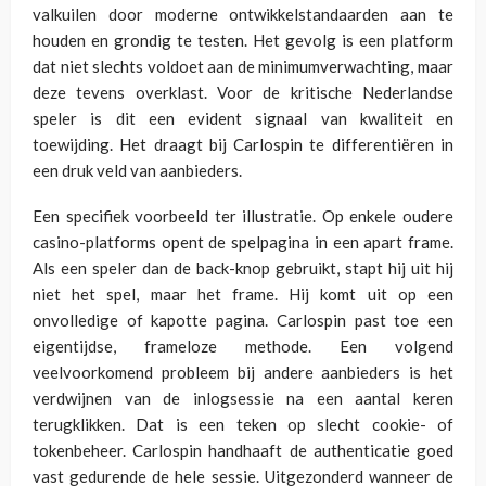
valkuilen door moderne ontwikkelstandaarden aan te
houden en grondig te testen. Het gevolg is een platform
dat niet slechts voldoet aan de minimumverwachting, maar
deze tevens overklast. Voor de kritische Nederlandse
speler is dit een evident signaal van kwaliteit en
toewijding. Het draagt bij Carlospin te differentiëren in
een druk veld van aanbieders.
Een specifiek voorbeeld ter illustratie. Op enkele oudere
casino-platforms opent de spelpagina in een apart frame.
Als een speler dan de back-knop gebruikt, stapt hij uit hij
niet het spel, maar het frame. Hij komt uit op een
onvolledige of kapotte pagina. Carlospin past toe een
eigentijdse, frameloze methode. Een volgend
veelvoorkomend probleem bij andere aanbieders is het
verdwijnen van de inlogsessie na een aantal keren
terugklikken. Dat is een teken op slecht cookie- of
tokenbeheer. Carlospin handhaaft de authenticatie goed
vast gedurende de hele sessie. Uitgezonderd wanneer de