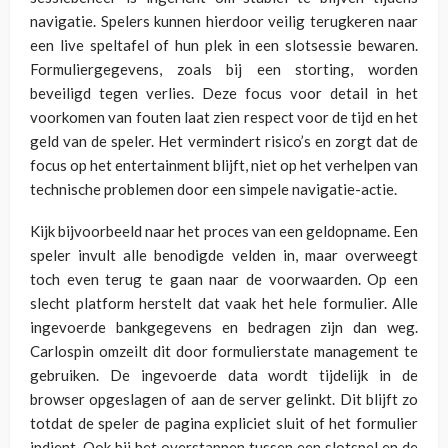
navigatie. Spelers kunnen hierdoor veilig terugkeren naar
een live speltafel of hun plek in een slotsessie bewaren.
Formuliergegevens, zoals bij een storting, worden
beveiligd tegen verlies. Deze focus voor detail in het
voorkomen van fouten laat zien respect voor de tijd en het
geld van de speler. Het vermindert risico’s en zorgt dat de
focus op het entertainment blijft, niet op het verhelpen van
technische problemen door een simpele navigatie-actie.
Kijk bijvoorbeeld naar het proces van een geldopname. Een
speler invult alle benodigde velden in, maar overweegt
toch even terug te gaan naar de voorwaarden. Op een
slecht platform herstelt dat vaak het hele formulier. Alle
ingevoerde bankgegevens en bedragen zijn dan weg.
Carlospin omzeilt dit door formulierstate management te
gebruiken. De ingevoerde data wordt tijdelijk in de
browser opgeslagen of aan de server gelinkt. Dit blijft zo
totdat de speler de pagina expliciet sluit of het formulier
indient. Ook bij het overstappen tussen een slotspel en de