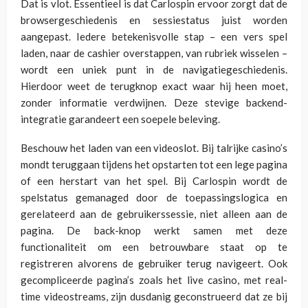
Dat is vlot. Essentieel is dat Carlospin ervoor zorgt dat de
browsergeschiedenis en sessiestatus juist worden
aangepast. Iedere betekenisvolle stap – een vers spel
laden, naar de cashier overstappen, van rubriek wisselen –
wordt een uniek punt in de navigatiegeschiedenis.
Hierdoor weet de terugknop exact waar hij heen moet,
zonder informatie verdwijnen. Deze stevige backend-
integratie garandeert een soepele beleving.
Beschouw het laden van een videoslot. Bij talrijke casino’s
mondt teruggaan tijdens het opstarten tot een lege pagina
of een herstart van het spel. Bij Carlospin wordt de
spelstatus gemanaged door de toepassingslogica en
gerelateerd aan de gebruikerssessie, niet alleen aan de
pagina. De back-knop werkt samen met deze
functionaliteit om een betrouwbare staat op te
registreren alvorens de gebruiker terug navigeert. Ook
gecompliceerde pagina’s zoals het live casino, met real-
time videostreams, zijn dusdanig geconstrueerd dat ze bij