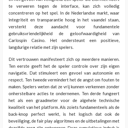
te verweren tegen de interface, kan zich volledig
concentreren op het spel. In de Nederlandse markt, waar
integriteit en transparantie hoog in het vaandel staan,
versterkt deze aandacht voor fundamentele
gebruiksvriendelijkheid de geloofwaardigheid van
Carlospin Casino. Het ondersteunt een positieve,
langdurige relatie met zijn spelers.
Dit vertrouwen manifesteert zich op meerdere manieren.
Ten eerste geeft het de speler controle over zijn eigen
navigatie. Dat stimuleert een gevoel van autonomie en
respect. Ten tweede vermindert het de angst om fouten te
maken. Spelers weten dat ze vrij kunnen verkennen zonder
onherstelbare acties te ondernemen. Ten derde fungeert
het als een graadmeter voor de algehele technische
kwaliteit van het platform. Als zoiets fundamenteels als de
back-knop perfect werkt, is het logisch dat ook de
beveiliging, de fair play algoritmes en de uitbetalingen met
dezelfde zorg zijn ontworpen. Deze cumulatieve indruk is