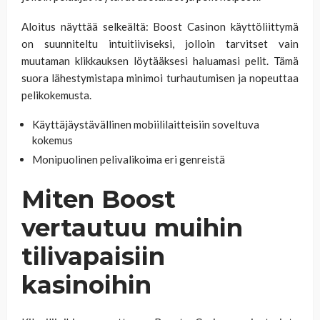
Aloitus näyttää selkeältä: Boost Casinon käyttöliittymä
on suunniteltu intuitiiviseksi, jolloin tarvitset vain
muutaman klikkauksen löytääksesi haluamasi pelit. Tämä
suora lähestymistapa minimoi turhautumisen ja nopeuttaa
pelikokemusta.
Käyttäjäystävällinen mobiililaitteisiin soveltuva
kokemus
Monipuolinen pelivalikoima eri genreistä
Miten Boost
vertautuu muihin
tilivapaisiin
kasinoihin