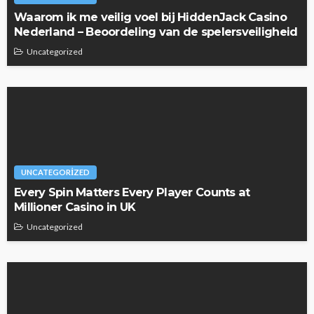
Waarom ik me veilig voel bij HiddenJack Casino
Nederland – Beoordeling van de spelersveiligheid
Uncategorized
UNCATEGORIZED
Every Spin Matters Every Player Counts at
Millioner Casino in UK
Uncategorized