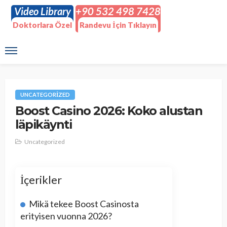
Video Library
+90 532 498 7428
Doktorlara Özel
Randevu İçin Tıklayın
UNCATEGORIZED
Boost Casino 2026: Koko alustan
läpikäynti
Uncategorized
İçerikler
Mikä tekee Boost Casinosta
erityisen vuonna 2026?