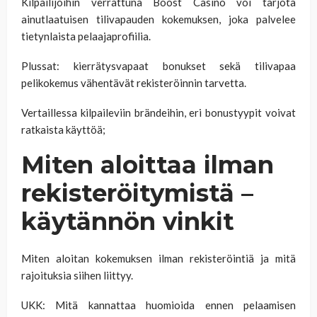
Kilpailijoihin verrattuna Boost Casino voi tarjota
ainutlaatuisen tilivapauden kokemuksen, joka palvelee
tietynlaista pelaajaprofiilia.
Plussat: kierrätysvapaat bonukset sekä tilivapaa
pelikokemus vähentävät rekisteröinnin tarvetta.
Vertaillessa kilpaileviin brändeihin, eri bonustyypit voivat
ratkaista käyttöä;
Miten aloittaa ilman
rekisteröitymistä –
käytännön vinkit
Miten aloitan kokemuksen ilman rekisteröintiä ja mitä
rajoituksia siihen liittyy.
UKK: Mitä kannattaa huomioida ennen pelaamisen