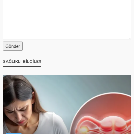
SAĞLIKLI BILGILER