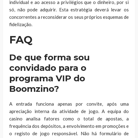
individual e ao acesso a privilégios que o dinheiro, por si
só, não pode adquirir. Esta estratégia deverá levar os
concorrentes a reconsiderar os seus próprios esquemas de
fidelização.
FAQ
De que forma sou
convidado para o
programa VIP do
Boomzino?
A entrada funciona apenas por convite, após uma
apreciação interna da atividade de jogo. A equipa do
casino analisa fatores como o total de apostas, a
frequência dos depósitos, a envolvimento em promoções e
o registo de jogo responsável. Não há formulário de