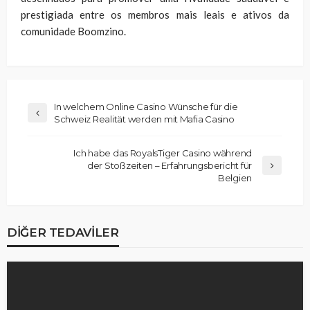
prestigiada entre os membros mais leais e ativos da
comunidade Boomzino.
In welchem Online Casino Wünsche für die
Schweiz Realität werden mit Mafia Casino
Ich habe das RoyalsTiger Casino während
der Stoßzeiten – Erfahrungsbericht für
Belgien
DIĞER TEDAVILER