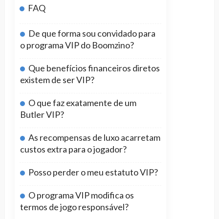
FAQ
De que forma sou convidado para
o programa VIP do Boomzino?
Que benefícios financeiros diretos
existem de ser VIP?
O que faz exatamente de um
Butler VIP?
As recompensas de luxo acarretam
custos extra para o jogador?
Posso perder o meu estatuto VIP?
O programa VIP modifica os
termos de jogo responsável?