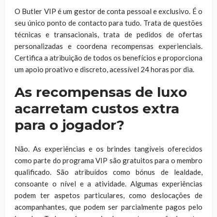
O Butler VIP é um gestor de conta pessoal e exclusivo. É o
seu único ponto de contacto para tudo. Trata de questões
técnicas e transacionais, trata de pedidos de ofertas
personalizadas e coordena recompensas experienciais.
Certifica a atribuição de todos os benefícios e proporciona
um apoio proativo e discreto, acessível 24 horas por dia.
As recompensas de luxo
acarretam custos extra
para o jogador?
Não. As experiências e os brindes tangíveis oferecidos
como parte do programa VIP são gratuitos para o membro
qualificado. São atribuídos como bónus de lealdade,
consoante o nível e a atividade. Algumas experiências
podem ter aspetos particulares, como deslocações de
acompanhantes, que podem ser parcialmente pagos pelo