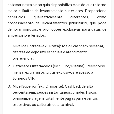
patamar nesta hierarquia disponibiliza mais do que retorno
maior e limites de levantamento superiores. Proporciona
benefícios qualitativamente diferentes, como
processamento de levantamentos prioritário, que pode
demorar minutos, e promoções exclusivas para datas de
aniversário e feriados.
Nível de Entrada (ex.: Prata): Maior cashback semanal,
ofertas de depósito especiais e atendimento
preferencial.
Patamares Intermédios (ex.: Ouro/Platina): Reembolso
mensal extra, giros grátis exclusivos, e acesso a
torneios VIP.
Nível Superior (ex.: Diamante): Cashback de alta
percentagem, saques instantâneos, brindes físicos
premium, e viagens totalmente pagas para eventos
esportivos ou culturais de alto nível.