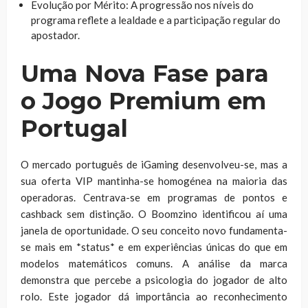
Evolução por Mérito: A progressão nos níveis do
programa reflete a lealdade e a participação regular do
apostador.
Uma Nova Fase para
o Jogo Premium em
Portugal
O mercado português de iGaming desenvolveu-se, mas a
sua oferta VIP mantinha-se homogénea na maioria das
operadoras. Centrava-se em programas de pontos e
cashback sem distinção. O Boomzino identificou aí uma
janela de oportunidade. O seu conceito novo fundamenta-
se mais em *status* e em experiências únicas do que em
modelos matemáticos comuns. A análise da marca
demonstra que percebe a psicologia do jogador de alto
rolo. Este jogador dá importância ao reconhecimento