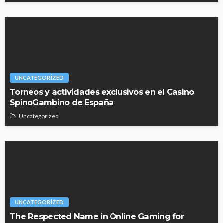
UNCATEGORIZED
Torneos y actividades exclusivos en el Casino
SpinoGambino de España
Uncategorized
UNCATEGORIZED
The Respected Name in Online Gaming for