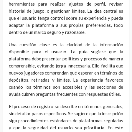
herramientas para realizar ajustes de perfil, revisar
historial de juego, o gestionar límites. La idea central es
que el usuario tenga control sobre su experiencia y pueda
adaptar la plataforma a sus propias preferencias, todo
dentro de un marco seguro y razonable.
Una cuestión clave es la claridad de la información
disponible para el usuario. La guía sugiere que la
plataforma debe presentar políticas y procesos de manera
comprensible, evitando jerga innecesaria. Ello facilita que
nuevos jugadores comprendan qué esperar en términos de
depósitos, retiradas y límites. La experiencia favorece
cuando los términos son accesibles y las secciones de
ayuda cubren preguntas frecuentes con respuestas útiles.
El proceso de registro se describe en términos generales,
sin detallar pasos específicos. Se sugiere que la inscripción
siga procedimientos estándares de plataformas reguladas
y que la seguridad del usuario sea prioritaria. En este