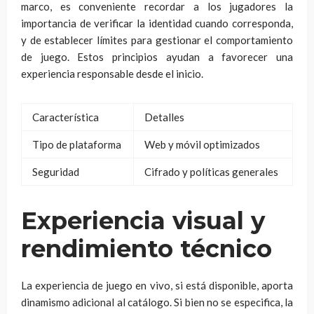
marco, es conveniente recordar a los jugadores la
importancia de verificar la identidad cuando corresponda,
y de establecer límites para gestionar el comportamiento
de juego. Estos principios ayudan a favorecer una
experiencia responsable desde el inicio.
Característica
Detalles
Tipo de plataforma
Web y móvil optimizados
Seguridad
Cifrado y políticas generales
Experiencia visual y
rendimiento técnico
La experiencia de juego en vivo, si está disponible, aporta
dinamismo adicional al catálogo. Si bien no se especifica, la