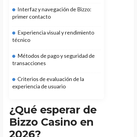
Interfaz y navegación de Bizzo:
primer contacto
Experiencia visual y rendimiento
técnico
Métodos de pago y seguridad de
transacciones
Criterios de evaluación de la
experiencia de usuario
¿Qué esperar de
Bizzo Casino en
2026?