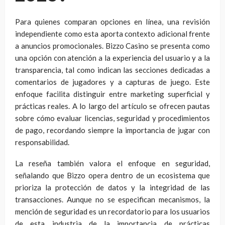
Para quienes comparan opciones en línea, una revisión
independiente como esta aporta contexto adicional frente
a anuncios promocionales. Bizzo Casino se presenta como
una opción con atención a la experiencia del usuario y a la
transparencia, tal como indican las secciones dedicadas a
comentarios de jugadores y a capturas de juego. Este
enfoque facilita distinguir entre marketing superficial y
prácticas reales. A lo largo del artículo se ofrecen pautas
sobre cómo evaluar licencias, seguridad y procedimientos
de pago, recordando siempre la importancia de jugar con
responsabilidad.
La reseña también valora el enfoque en seguridad,
señalando que Bizzo opera dentro de un ecosistema que
prioriza la protección de datos y la integridad de las
transacciones. Aunque no se especifican mecanismos, la
mención de seguridad es un recordatorio para los usuarios
de esta industria de la importancia de prácticas