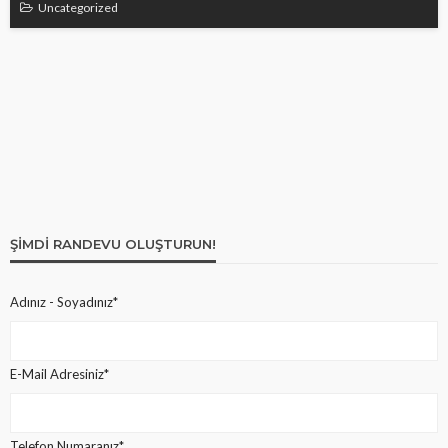
Uncategorized
ŞIMDI RANDEVU OLUŞTURUN!
Adınız - Soyadınız*
E-Mail Adresiniz*
Telefon Numaranız*