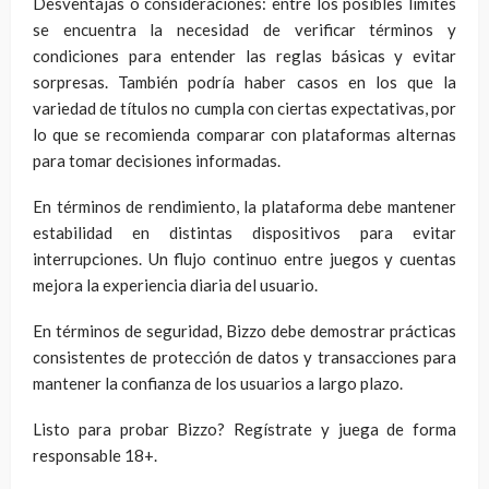
Desventajas o consideraciones: entre los posibles límites
se encuentra la necesidad de verificar términos y
condiciones para entender las reglas básicas y evitar
sorpresas. También podría haber casos en los que la
variedad de títulos no cumpla con ciertas expectativas, por
lo que se recomienda comparar con plataformas alternas
para tomar decisiones informadas.
En términos de rendimiento, la plataforma debe mantener
estabilidad en distintas dispositivos para evitar
interrupciones. Un flujo continuo entre juegos y cuentas
mejora la experiencia diaria del usuario.
En términos de seguridad, Bizzo debe demostrar prácticas
consistentes de protección de datos y transacciones para
mantener la confianza de los usuarios a largo plazo.
Listo para probar Bizzo? Regístrate y juega de forma
responsable 18+.