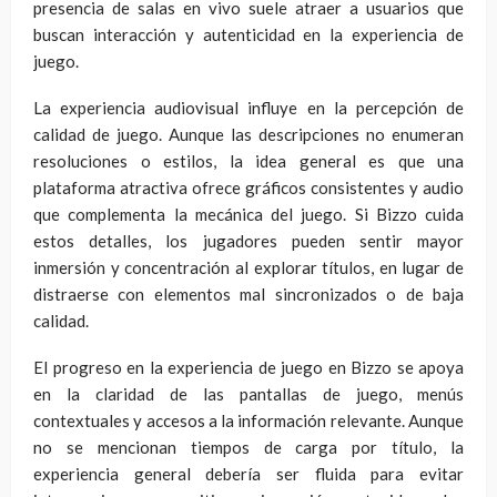
presencia de salas en vivo suele atraer a usuarios que
buscan interacción y autenticidad en la experiencia de
juego.
La experiencia audiovisual influye en la percepción de
calidad de juego. Aunque las descripciones no enumeran
resoluciones o estilos, la idea general es que una
plataforma atractiva ofrece gráficos consistentes y audio
que complementa la mecánica del juego. Si Bizzo cuida
estos detalles, los jugadores pueden sentir mayor
inmersión y concentración al explorar títulos, en lugar de
distraerse con elementos mal sincronizados o de baja
calidad.
El progreso en la experiencia de juego en Bizzo se apoya
en la claridad de las pantallas de juego, menús
contextuales y accesos a la información relevante. Aunque
no se mencionan tiempos de carga por título, la
experiencia general debería ser fluida para evitar