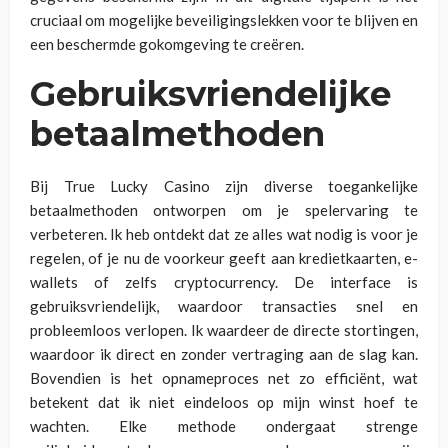
cruciaal om mogelijke beveiligingslekken voor te blijven en
een beschermde gokomgeving te creëren.
Gebruiksvriendelijke
betaalmethoden
Bij True Lucky Casino zijn diverse toegankelijke
betaalmethoden ontworpen om je spelervaring te
verbeteren. Ik heb ontdekt dat ze alles wat nodig is voor je
regelen, of je nu de voorkeur geeft aan kredietkaarten, e-
wallets of zelfs cryptocurrency. De interface is
gebruiksvriendelijk, waardoor transacties snel en
probleemloos verlopen. Ik waardeer de directe stortingen,
waardoor ik direct en zonder vertraging aan de slag kan.
Bovendien is het opnameproces net zo efficiënt, wat
betekent dat ik niet eindeloos op mijn winst hoef te
wachten. Elke methode ondergaat strenge