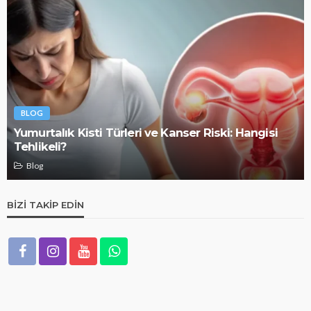
BLOG
Yumurtalık Kisti Türleri ve Kanser Riski: Hangisi
Tehlikeli?
Blog
BIZI TAKIP EDIN