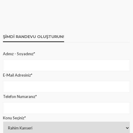
ŞIMDI RANDEVU OLUŞTURUN!
Adınız - Soyadınız*
E-Mail Adresiniz*
Telefon Numaranız*
Konu Seçiniz*