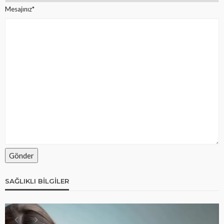
Mesajınız*
SAĞLIKLI BILGILER