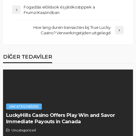
Fogadási előírások és játékostippek a
Frumzi Kaszinóban
Hoe lang duren transacties bij True Lucky
Casino? Verwerkingstijden uitgelegd
DIĞER TEDAVILER
UNCATEGORIZED
LuckyHills Casino Offers Play Win and Savor
Immediate Payouts in Canada
Uncategorized