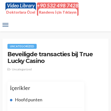
Video Library
+90 532 498 7428
Doktorlara Özel
Randevu İçin Tıklayın
UNCATEGORIZED
Beveiligde transacties bij True
Lucky Casino
Uncategorized
İçerikler
Hoofd punten