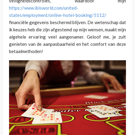
veiligheidscontroles, waardoor mijn
https://www.ibisworld.com/united-
states/employment/online-hotel-booking/5112/
financiële gegevens beschermd blijven. De wetenschap dat
ik keuzes heb die zijn afgestemd op mijn wensen, maakt mijn
algehele ervaring veel aangenamer. Geloof me, je zult
genieten van de aanpasbaarheid en het comfort van deze
betaalmethoden!