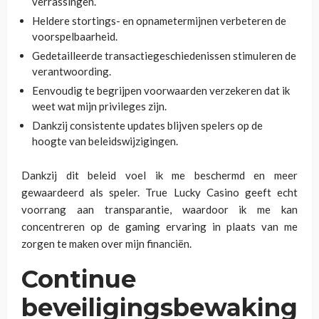
verrassingen.
Heldere stortings- en opnametermijnen verbeteren de
voorspelbaarheid.
Gedetailleerde transactiegeschiedenissen stimuleren de
verantwoording.
Eenvoudig te begrijpen voorwaarden verzekeren dat ik
weet wat mijn privileges zijn.
Dankzij consistente updates blijven spelers op de
hoogte van beleidswijzigingen.
Dankzij dit beleid voel ik me beschermd en meer
gewaardeerd als speler. True Lucky Casino geeft echt
voorrang aan transparantie, waardoor ik me kan
concentreren op de gaming ervaring in plaats van me
zorgen te maken over mijn financiën.
Continue
beveiligingsbewaking