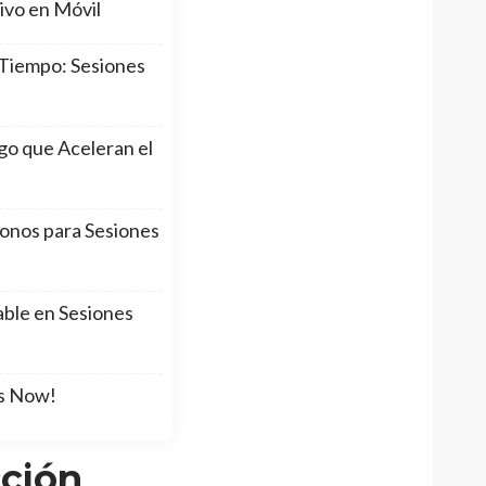
vo en Móvil
 Tiempo: Sesiones
go que Aceleran el
onos para Sesiones
ble en Sesiones
s Now!
cción