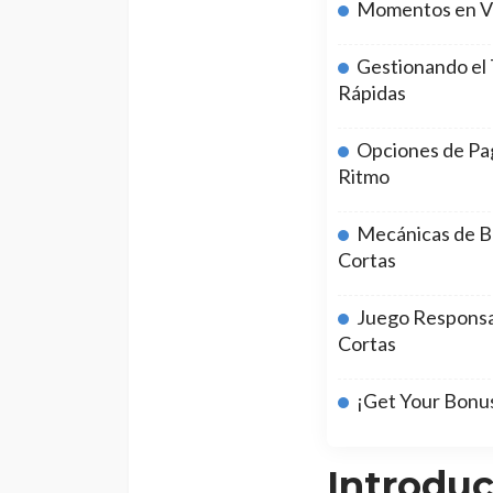
Momentos en Vi
Gestionando el
Rápidas
Opciones de Pa
Ritmo
Mecánicas de B
Cortas
Juego Responsa
Cortas
¡Get Your Bonu
Introdu