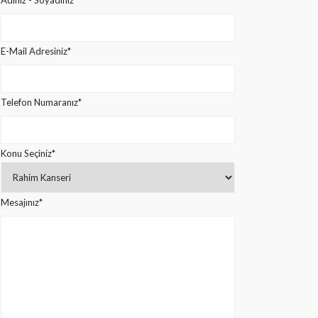
Adınız - Soyadınız*
E-Mail Adresiniz*
Telefon Numaranız*
Konu Seçiniz*
Mesajınız*