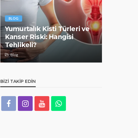
BLOG
BLOG
Miyom Büyüklüğü ve
Hiperter
Ameliyat Kararı: Hangi
Yan Etkile
Boyutta Müdahale Gerekir?
Sürecinde
Blog
Blog
BIZI TAKIP EDIN