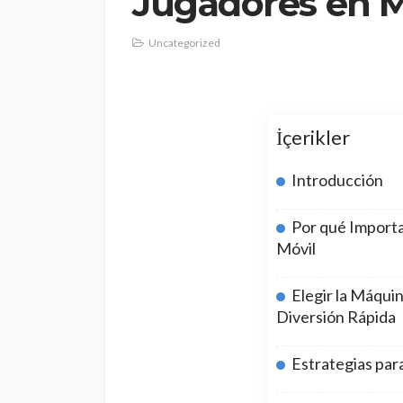
Jugadores en 
Uncategorized
İçerikler
Introducción
Por qué Importa
Móvil
Elegir la Máqui
Diversión Rápida
Estrategias par