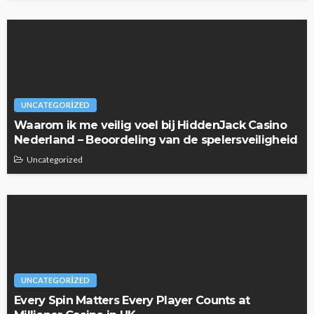
UNCATEGORIZED
Waarom ik me veilig voel bij HiddenJack Casino
Nederland – Beoordeling van de spelersveiligheid
Uncategorized
UNCATEGORIZED
Every Spin Matters Every Player Counts at