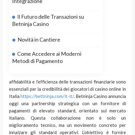
Integrazione
Il Futuro delle Transazioni su
Betninja Casino
Novità in Cantiere
Come Accedere ai Moderni
Metodi di Pagamento
affidabilità e l’efficienza delle transazioni finanziarie sono
essenziali per la credibilità dei giocatori di casino online in
Italia
https://bettninja.com/it-it/
. Betninja Casino annuncia
oggi una partnership strategica con un fornitore di
pagamenti di elevato standard, orientato sul mercato
italiano. Questa collaborazione non è solo un
miglioramento tecnico, ma un movimento concreto per
innalzare gli standard operativi. L’obiettivo è fornire