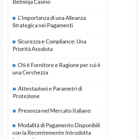
Betninja Casino
L’Importanza di una Alleanza
Strategica nei Pagamenti
Sicurezza e Compliance: Una
Priorità Assoluta
Chi è Fornitore e Ragione per cui è
una Cerchezza
Attestazioni e Parametri di
Protezione
Presenza nel Mercato Italiano
Modalità di Pagamento Disponibili
con la Recentemente Introdotta