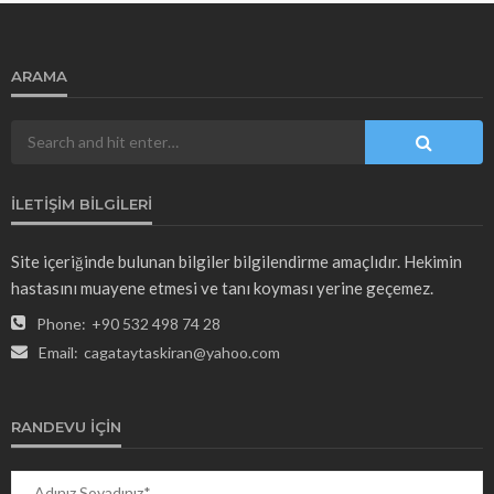
ARAMA
İLETIŞIM BILGILERI
Site içeriğinde bulunan bilgiler bilgilendirme amaçlıdır. Hekimin
hastasını muayene etmesi ve tanı koyması yerine geçemez.
Phone:
+90 532 498 74 28
Email:
cagataytaskiran@yahoo.com
RANDEVU İÇIN