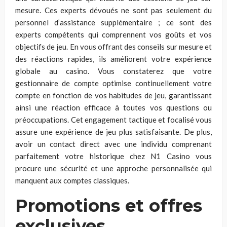
mesure. Ces experts dévoués ne sont pas seulement du
personnel d’assistance supplémentaire ; ce sont des
experts compétents qui comprennent vos goûts et vos
objectifs de jeu. En vous offrant des conseils sur mesure et
des réactions rapides, ils améliorent votre expérience
globale au casino. Vous constaterez que votre
gestionnaire de compte optimise continuellement votre
compte en fonction de vos habitudes de jeu, garantissant
ainsi une réaction efficace à toutes vos questions ou
préoccupations. Cet engagement tactique et focalisé vous
assure une expérience de jeu plus satisfaisante. De plus,
avoir un contact direct avec une individu comprenant
parfaitement votre historique chez N1 Casino vous
procure une sécurité et une approche personnalisée qui
manquent aux comptes classiques.
Promotions et offres
exclusives