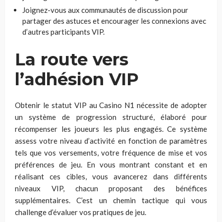
Joignez-vous aux communautés de discussion pour
partager des astuces et encourager les connexions avec
d’autres participants VIP.
La route vers
l’adhésion VIP
Obtenir le statut VIP au Casino N1 nécessite de adopter
un système de progression structuré, élaboré pour
récompenser les joueurs les plus engagés. Ce système
assess votre niveau d’activité en fonction de paramètres
tels que vos versements, votre fréquence de mise et vos
préférences de jeu. En vous montrant constant et en
réalisant ces cibles, vous avancerez dans différents
niveaux VIP, chacun proposant des bénéfices
supplémentaires. C’est un chemin tactique qui vous
challenge d’évaluer vos pratiques de jeu.