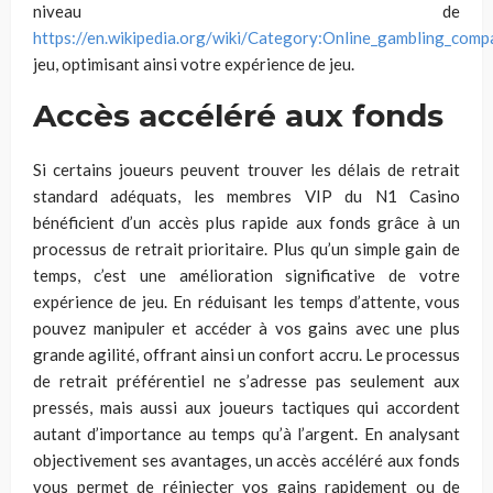
niveau de
https://en.wikipedia.org/wiki/Category:Online_gambling_com
jeu, optimisant ainsi votre expérience de jeu.
Accès accéléré aux fonds
Si certains joueurs peuvent trouver les délais de retrait
standard adéquats, les membres VIP du N1 Casino
bénéficient d’un accès plus rapide aux fonds grâce à un
processus de retrait prioritaire. Plus qu’un simple gain de
temps, c’est une amélioration significative de votre
expérience de jeu. En réduisant les temps d’attente, vous
pouvez manipuler et accéder à vos gains avec une plus
grande agilité, offrant ainsi un confort accru. Le processus
de retrait préférentiel ne s’adresse pas seulement aux
pressés, mais aussi aux joueurs tactiques qui accordent
autant d’importance au temps qu’à l’argent. En analysant
objectivement ses avantages, un accès accéléré aux fonds
vous permet de réinjecter vos gains rapidement ou de