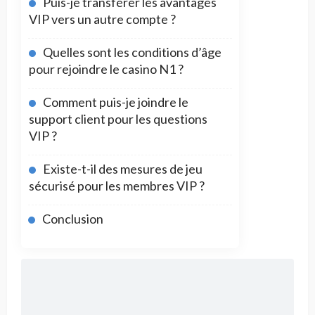
Puis-je transférer les avantages
VIP vers un autre compte ?
Quelles sont les conditions d’âge
pour rejoindre le casino N1 ?
Comment puis-je joindre le
support client pour les questions
VIP ?
Existe-t-il des mesures de jeu
sécurisé pour les membres VIP ?
Conclusion