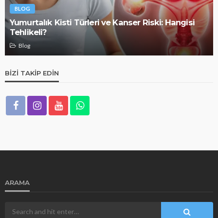
BLOG
Yumurtalık Kisti Türleri ve Kanser Riski: Hangisi
Tehlikeli?
Blog
BIZI TAKIP EDIN
ARAMA