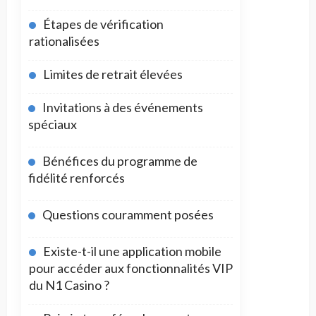
Étapes de vérification
rationalisées
Limites de retrait élevées
Invitations à des événements
spéciaux
Bénéfices du programme de
fidélité renforcés
Questions couramment posées
Existe-t-il une application mobile
pour accéder aux fonctionnalités VIP
du N1 Casino ?