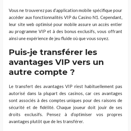
Vous ne trouverez pas d’application mobile spécifique pour
accéder aux fonctionnalités VIP du Casino N1. Cependant,
leur site web optimisé pour mobile assure un accès entier
au programme VIP et à des bonus exclusifs, vous offrant
ainsi une expérience de jeu fluide où que vous soyez.
Puis-je transférer les
avantages VIP vers un
autre compte ?
Le transfert des avantages VIP n’est habituellement pas
autorisé dans la plupart des casinos, car ces avantages
sont associés à des comptes uniques pour des raisons de
sécurité et de fidélité. Chaque joueur doit jouir de ses
droits exclusifs. Pensez à d’optimiser vos propres
avantages plutôt que de les transférer.