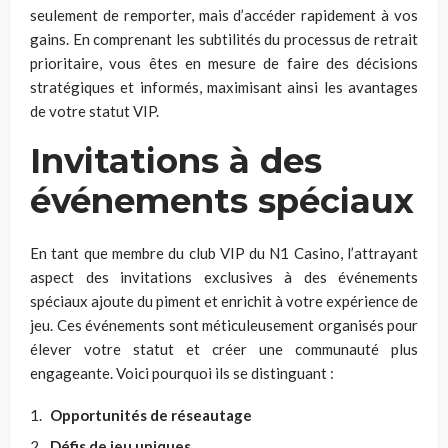
seulement de remporter, mais d’accéder rapidement à vos
gains. En comprenant les subtilités du processus de retrait
prioritaire, vous êtes en mesure de faire des décisions
stratégiques et informés, maximisant ainsi les avantages
de votre statut VIP.
Invitations à des
événements spéciaux
En tant que membre du club VIP du N1 Casino, l’attrayant
aspect des invitations exclusives à des événements
spéciaux ajoute du piment et enrichit à votre expérience de
jeu. Ces événements sont méticuleusement organisés pour
élever votre statut et créer une communauté plus
engageante. Voici pourquoi ils se distinguant :
Opportunités de réseautage
Défis de jeu uniques