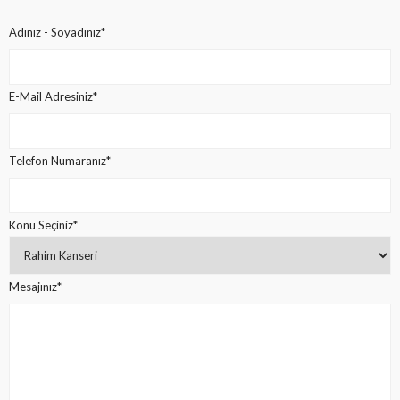
Adınız - Soyadınız*
E-Mail Adresiniz*
Telefon Numaranız*
Konu Seçiniz*
Mesajınız*