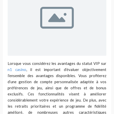
Lorsque vous considérez les avantages du statut VIP sur
n1 casino
, il est important d’évaluer objectivement
l’ensemble des avantages disponibles. Vous profiterez
d’une gestion de compte personnalisée adaptée à vos
préférences de jeu, ainsi que de offres et de bonus
exclusifs. Ces fonctionnalités visent à améliorer
considérablement votre expérience de jeu. De plus, avec
les retraits prioritaires et un programme de fidélité
amélioré, de nombreuses autres caractéristiques