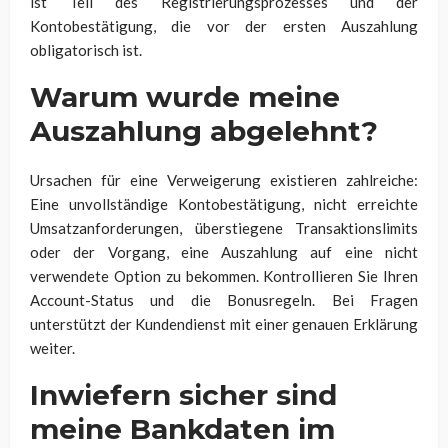
ist Teil des Registrierungsprozesses und der
Kontobestätigung, die vor der ersten Auszahlung
obligatorisch ist.
Warum wurde meine
Auszahlung abgelehnt?
Ursachen für eine Verweigerung existieren zahlreiche:
Eine unvollständige Kontobestätigung, nicht erreichte
Umsatzanforderungen, überstiegene Transaktionslimits
oder der Vorgang, eine Auszahlung auf eine nicht
verwendete Option zu bekommen. Kontrollieren Sie Ihren
Account-Status und die Bonusregeln. Bei Fragen
unterstützt der Kundendienst mit einer genauen Erklärung
weiter.
Inwiefern sicher sind
meine Bankdaten im