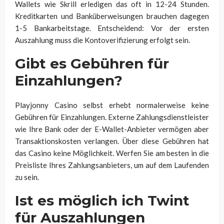
Wallets wie Skrill erledigen das oft in 12-24 Stunden.
Kreditkarten und Banküberweisungen brauchen dagegen
1-5 Bankarbeitstage. Entscheidend: Vor der ersten
Auszahlung muss die Kontoverifizierung erfolgt sein.
Gibt es Gebühren für
Einzahlungen?
Playjonny Casino selbst erhebt normalerweise keine
Gebühren für Einzahlungen. Externe Zahlungsdienstleister
wie Ihre Bank oder der E-Wallet-Anbieter vermögen aber
Transaktionskosten verlangen. Über diese Gebühren hat
das Casino keine Möglichkeit. Werfen Sie am besten in die
Preisliste Ihres Zahlungsanbieters, um auf dem Laufenden
zu sein.
Ist es möglich ich Twint
für Auszahlungen