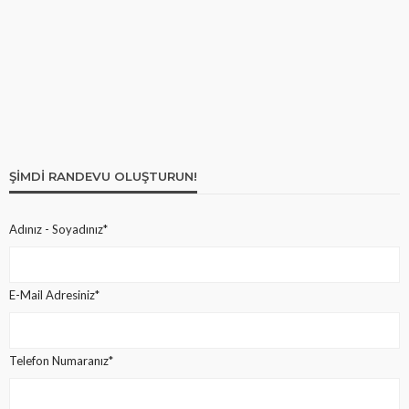
ŞIMDI RANDEVU OLUŞTURUN!
Adınız - Soyadınız*
E-Mail Adresiniz*
Telefon Numaranız*