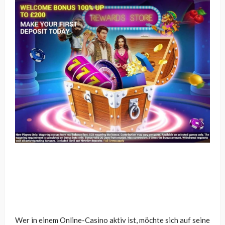
Wer in einem Online-Casino aktiv ist, möchte sich auf seine