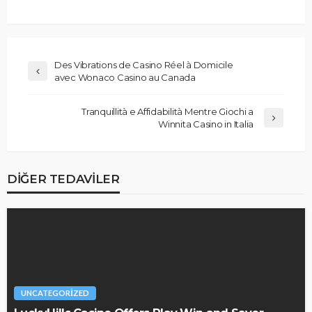
Des Vibrations de Casino Réel à Domicile
avec Wonaco Casino au Canada
Tranquillità e Affidabilità Mentre Giochi a
Winnita Casino in Italia
DIĞER TEDAVILER
UNCATEGORIZED