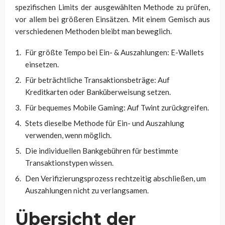
spezifischen Limits der ausgewählten Methode zu prüfen,
vor allem bei größeren Einsätzen. Mit einem Gemisch aus
verschiedenen Methoden bleibt man beweglich.
Für größte Tempo bei Ein- & Auszahlungen: E-Wallets
einsetzen.
Für beträchtliche Transaktionsbeträge: Auf
Kreditkarten oder Banküberweisung setzen.
Für bequemes Mobile Gaming: Auf Twint zurückgreifen.
Stets dieselbe Methode für Ein- und Auszahlung
verwenden, wenn möglich.
Die individuellen Bankgebühren für bestimmte
Transaktionstypen wissen.
Den Verifizierungsprozess rechtzeitig abschließen, um
Auszahlungen nicht zu verlangsamen.
Übersicht der