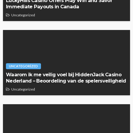
LuckyHills Casino Offers Play Win and Savor
Immediate Payouts in Canada
Uncategorized
UNCATEGORIZED
Waarom ik me veilig voel bij HiddenJack Casino
Nederland – Beoordeling van de spelersveiligheid
Uncategorized