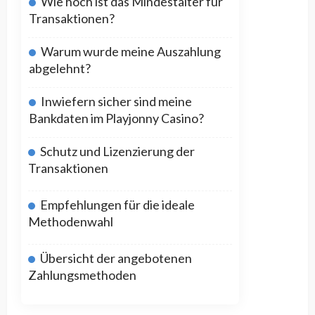
Wie hoch ist das Mindestalter für
Transaktionen?
Warum wurde meine Auszahlung
abgelehnt?
Inwiefern sicher sind meine
Bankdaten im Playjonny Casino?
Schutz und Lizenzierung der
Transaktionen
Empfehlungen für die ideale
Methodenwahl
Übersicht der angebotenen
Zahlungsmethoden