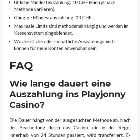
Übliche Mindesteinzahlung: 10 CHF (kann je nach
Methode variieren).
Gängige Mindestauszahlung: 20 CHF.
Maximale Limits sind methodenabhängig und werden im
Kassensystem eingeblendet.
Wöchentliche oder monatliche Auszahlungslimits
können für neue Konten anwendbar sein.
FAQ
Wie lange dauert eine
Auszahlung ins Playjonny
Casino?
Die Dauer hängt von der ausgesuchten Methode ab. Nach
der Bearbeitung durch das Casino, die in der Regel
innerhalb von 24 Stunden passiert, wird transferiert. E-