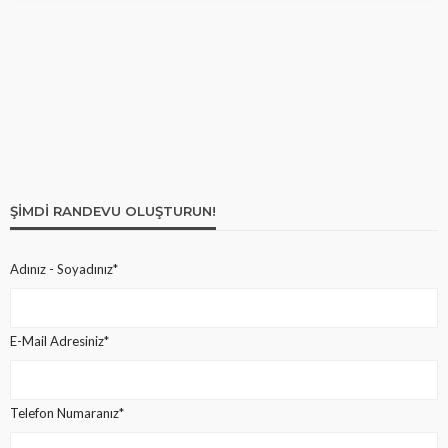
ŞIMDI RANDEVU OLUŞTURUN!
Adınız - Soyadınız*
E-Mail Adresiniz*
Telefon Numaranız*