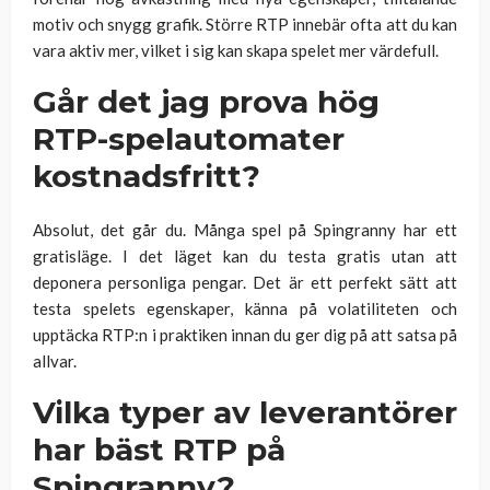
motiv och snygg grafik. Större RTP innebär ofta att du kan
vara aktiv mer, vilket i sig kan skapa spelet mer värdefull.
Går det jag prova hög
RTP-spelautomater
kostnadsfritt?
Absolut, det går du. Många spel på Spingranny har ett
gratisläge. I det läget kan du testa gratis utan att
deponera personliga pengar. Det är ett perfekt sätt att
testa spelets egenskaper, känna på volatiliteten och
upptäcka RTP:n i praktiken innan du ger dig på att satsa på
allvar.
Vilka typer av leverantörer
har bäst RTP på
Spingranny?