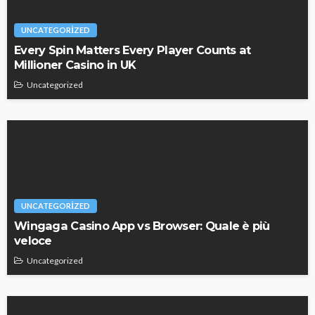
UNCATEGORIZED
Every Spin Matters Every Player Counts at
Millioner Casino in UK
Uncategorized
UNCATEGORIZED
Wingaga Casino App vs Browser: Quale è più
veloce
Uncategorized