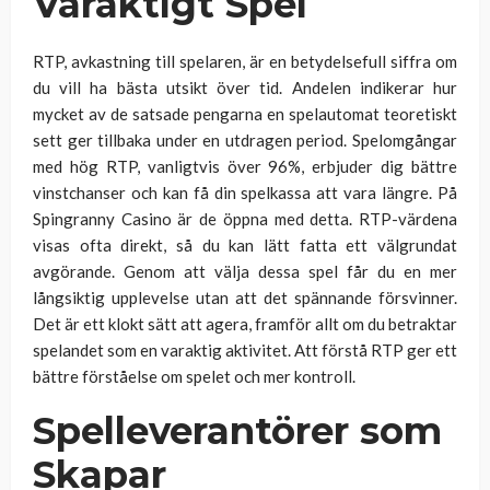
Varaktigt Spel
RTP, avkastning till spelaren, är en betydelsefull siffra om
du vill ha bästa utsikt över tid. Andelen indikerar hur
mycket av de satsade pengarna en spelautomat teoretiskt
sett ger tillbaka under en utdragen period. Spelomgångar
med hög RTP, vanligtvis över 96%, erbjuder dig bättre
vinstchanser och kan få din spelkassa att vara längre. På
Spingranny Casino är de öppna med detta. RTP-värdena
visas ofta direkt, så du kan lätt fatta ett välgrundat
avgörande. Genom att välja dessa spel får du en mer
långsiktig upplevelse utan att det spännande försvinner.
Det är ett klokt sätt att agera, framför allt om du betraktar
spelandet som en varaktig aktivitet. Att förstå RTP ger ett
bättre förståelse om spelet och mer kontroll.
Spelleverantörer som
Skapar