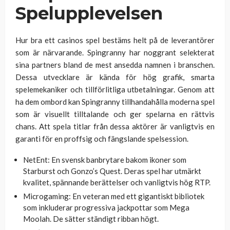
Spelupplevelsen
Hur bra ett casinos spel bestäms helt på de leverantörer
som är närvarande. Spingranny har noggrant selekterat
sina partners bland de mest ansedda namnen i branschen.
Dessa utvecklare är kända för hög grafik, smarta
spelemekaniker och tillförlitliga utbetalningar. Genom att
ha dem ombord kan Spingranny tillhandahålla moderna spel
som är visuellt tilltalande och ger spelarna en rättvis
chans. Att spela titlar från dessa aktörer är vanligtvis en
garanti för en proffsig och fängslande spelsession.
NetEnt: En svensk banbrytare bakom ikoner som
Starburst och Gonzo’s Quest. Deras spel har utmärkt
kvalitet, spännande berättelser och vanligtvis hög RTP.
Microgaming: En veteran med ett gigantiskt bibliotek
som inkluderar progressiva jackpottar som Mega
Moolah. De sätter ständigt ribban högt.