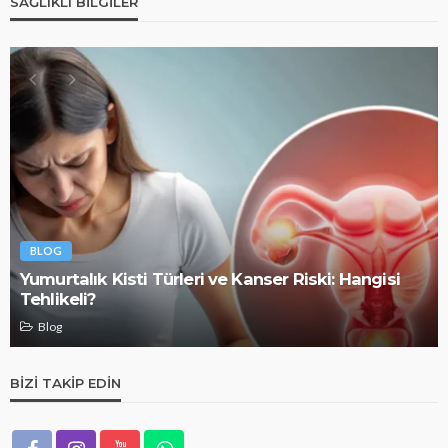
SAĞLIKLI BILGILER
BLOG
Yumurtalık Kisti Türleri ve Kanser Riski: Hangisi
Tehlikeli?
Blog
BIZI TAKIP EDIN