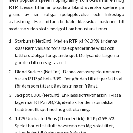
RTP. Dessa titlar är populära bland svenska spelare på
grund av sin roliga spelupplevelse och frikostiga
avkastning. Här hittar du både klassiska maskiner till
moderna video slots med gott om bonusfunktioner.
Starburst (NetEnt): Med en RTP på 96,09% är denna
klassikern välkänd för sina expanderande wilds och
lättförståeliga, fångslande spel. De lysande färgerna
gör den till en evig favorit.
Blood Suckers (NetEnt): Denna vampyrspelautomaten
har en RTP på hela 98%. Det gör den till ett perfekt val
för dem som tittar på avkastningen främst.
Jackpot 6000 (NetEnt): En klassisk fruktmaskin. I vissa
lägen når RTP:n 98,9%, idealisk för dem som älskar
traditionellt spel med hög utbetalning.
1429 Uncharted Seas (Thunderkick): RTP på 98,6%.
Spelet har ett stilfullt havstema och låg volatilitet,
vilket leder till frekventa små vinster.