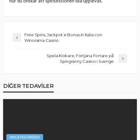
hur du önskar att spelsessionen ska upplevas.
Free Spins, Jackpot e Bonus in Italia con
Winorama Casino
Spela Klokare, Förtjäna Fortare på
Spingranny Casino i Sverige
DIĞER TEDAVILER
UNCATEGORIZED