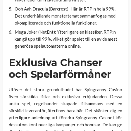
Ooh Aah Dracula (Barcrest): Här är RTP:n hela 99%.
Det underhållande monstertemat sammanfogas med
okomplicerade och funktionella funktioner.
Mega Joker (NetEnt): Ytterligare en klassiker. RTP:n
kan gå upp till 99%, vilket gör spelet till en av de mest
generösa spelautomaterna online.
Exklusiva Chanser
och Spelarförmåner
Utöver det stora grundutbudet har Spingranny Casino
även särskilda titlar och exklusiva erbjudanden. Dessa
unika spel, regelbundet skapade tillsammans med en
särskild leverantör, återfinns bara här. Det skänker dig en
ytterligare anledning att föredra Spingranny. Casinot kör
dessutom kontinuerliga kampanjer och bonusar. De kan ge