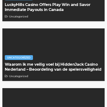
LuckyHills Casino Offers Play Win and Savor
Immediate Payouts in Canada
Uncategorized
UNCATEGORIZED
Waarom ik me veilig voel bij HiddenJack Casino
Nederland – Beoordeling van de spelersveiligheid
Uncategorized