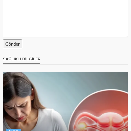
SAĞLIKLI BILGILER