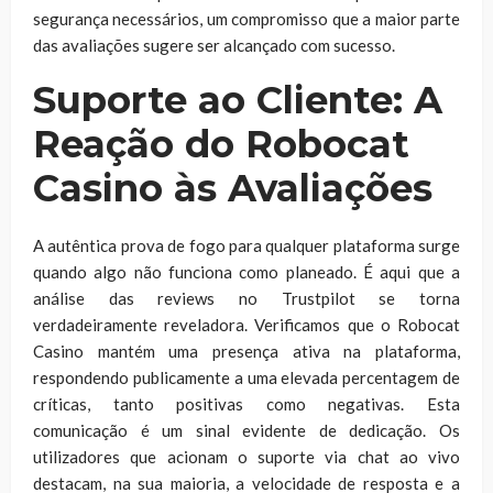
segurança necessários, um compromisso que a maior parte
das avaliações sugere ser alcançado com sucesso.
Suporte ao Cliente: A
Reação do Robocat
Casino às Avaliações
A autêntica prova de fogo para qualquer plataforma surge
quando algo não funciona como planeado. É aqui que a
análise das reviews no Trustpilot se torna
verdadeiramente reveladora. Verificamos que o Robocat
Casino mantém uma presença ativa na plataforma,
respondendo publicamente a uma elevada percentagem de
críticas, tanto positivas como negativas. Esta
comunicação é um sinal evidente de dedicação. Os
utilizadores que acionam o suporte via chat ao vivo
destacam, na sua maioria, a velocidade de resposta e a