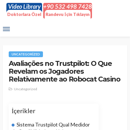
Video Library
+90 532 498 7428
Doktorlara Özel
Randevu İçin Tıklayın
UNCATEGORIZED
Avaliações no Trustpilot: O Que
Revelam os Jogadores
Relativamente ao Robocat Casino
Uncategorized
İçerikler
Sistema Trustpilot Qual Medidor