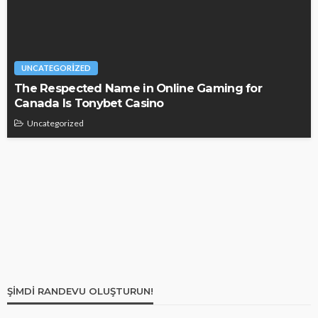
UNCATEGORIZED
The Respected Name in Online Gaming for
Canada Is Tonybet Casino
Uncategorized
ŞIMDI RANDEVU OLUŞTURUN!