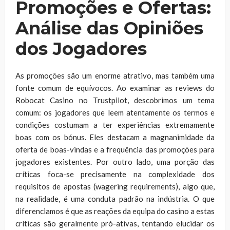
Promoções e Ofertas:
Análise das Opiniões
dos Jogadores
As promoções são um enorme atrativo, mas também uma
fonte comum de equívocos. Ao examinar as reviews do
Robocat Casino no Trustpilot, descobrimos um tema
comum: os jogadores que leem atentamente os termos e
condições costumam a ter experiências extremamente
boas com os bónus. Eles destacam a magnanimidade da
oferta de boas-vindas e a frequência das promoções para
jogadores existentes. Por outro lado, uma porção das
críticas foca-se precisamente na complexidade dos
requisitos de apostas (wagering requirements), algo que,
na realidade, é uma conduta padrão na indústria. O que
diferenciamos é que as reações da equipa do casino a estas
críticas são geralmente pró-ativas, tentando elucidar os