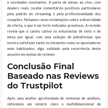
e novidades constantes. A parte de mesas ao vivo, com
dealers reais, recebe comentários positivos particulares
pela padrão do streaming e pela profissionalidade dos
croupiers. Notamos raras reclamações sobre a diversidade
de oferta, o que é um forte indicador promissor. A revisão
revela que o casino cativa os entusiastas de slots e de
mesa por igual, com uma seleção de plataformas que
mostra satisfazer tanto os iniciantes como os apostadores
mais habituados, algo validado pela recorrência deste
assunto em muitas de reviews.
Conclusão Final
Baseado nas Reviews
do Trustpilot
Após uma análise aprofundada de centenas de análises,
obtivemos um cenário claro e multidimensional da