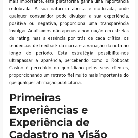
mais importante, esta plataforma ganha uma importância
redobrada. A sua natureza aberta e moderada, onde
qualquer consumidor pode divulgar a sua experiência,
positiva ou negativa, proporciona uma transparência
invulgar. Analisamos não apenas a pontuação em estrelas
de rating, mas a essência por trás de cada crítica, os
tendências de feedback da marca e a variação da nota ao
longo do período. Esta estratégia possibilita-nos
ultrapassar a aparência, percebendo como o Robocat
Casino é percebido no quotidiano pelos seus clientes,
proporcionando um retrato fiel muito mais importante do
que qualquer afirmação publicitária.
Primeiras
Experiências e
Experiência de
Cadastro na Visão