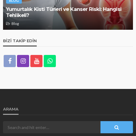
BLOG
Yumurtalık Kisti Türleri ve Kanser Riski: Hangisi
Tehlikeli?
Blog
BIZI TAKIP EDIN
ARAMA