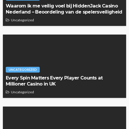
Waarom ik me veilig voel bij HiddenJack Casino
Nederland – Beoordeling van de spelersveiligheid
Uncategorized
UNCATEGORIZED
Every Spin Matters Every Player Counts at
Millioner Casino in UK
Uncategorized