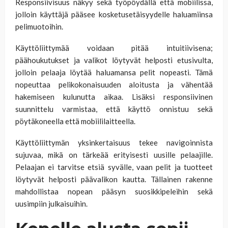
Responsiivisuus näkyy sekä työpöydällä että mobiilissa,
jolloin käyttäjä pääsee kosketusetäisyydelle haluamiinsa
pelimuotoihin.
Käyttöliittymää voidaan pitää intuitiivisena;
päähoukutukset ja valikot löytyvät helposti etusivulta,
jolloin pelaaja löytää haluamansa pelit nopeasti. Tämä
nopeuttaa pelikokonaisuuden aloitusta ja vähentää
hakemiseen kulunutta aikaa. Lisäksi responsiivinen
suunnittelu varmistaa, että käyttö onnistuu sekä
pöytäkoneella että mobiililaitteella.
Käyttöliittymän yksinkertaisuus tekee navigoinnista
sujuvaa, mikä on tärkeää erityisesti uusille pelaajille.
Pelaajan ei tarvitse etsiä syvälle, vaan pelit ja tuo­tteet
löytyvät helposti päävalikon kautta. Tällainen rakenne
mahdollistaa nopean pääsyn suosikkipeleihin sekä
uusimpiin julkaisuihin.