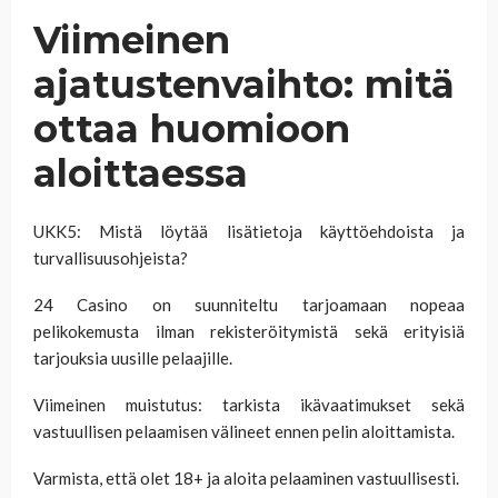
Viimeinen
ajatustenvaihto: mitä
ottaa huomioon
aloittaessa
UKK5: Mistä löytää lisätietoja käyttöehdoista ja
turvallisuusohjeista?
24 Casino on suunniteltu tarjoamaan nopeaa
pelikokemusta ilman rekisteröitymistä sekä erityisiä
tarjouksia uusille pelaajille.
Viimeinen muistutus: tarkista ikävaatimukset sekä
vastuullisen pelaamisen välineet ennen pelin aloittamista.
Varmista, että olet 18+ ja aloita pelaaminen vastuullisesti.