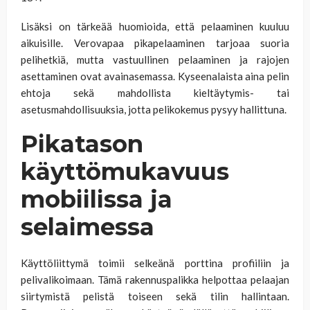
Lisäksi on tärkeää huomioida, että pelaaminen kuuluu
aikuisille. Verovapaa pikapelaaminen tarjoaa suoria
pelihetkiä, mutta vastuullinen pelaaminen ja rajojen
asettaminen ovat avainasemassa. Kyseenalaista aina pelin
ehtoja sekä mahdollista kieltäytymis- tai
asetusmahdollisuuksia, jotta pelikokemus pysyy hallittuna.
Pikatason
käyttömukavuus
mobiilissa ja
selaimessa
Käyttöliittymä toimii selkeänä porttina profiiliin ja
pelivalikoimaan. Tämä rakennuspalikka helpottaa pelaajan
siirtymistä pelistä toiseen sekä tilin hallintaan.