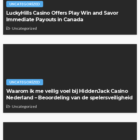
UNCATEGORIZED
LuckyHills Casino Offers Play Win and Savor
Immediate Payouts in Canada
Uncategorized
UNCATEGORIZED
Waarom ik me veilig voel bij HiddenJack Casino
Nederland – Beoordeling van de spelersveiligheid
Uncategorized