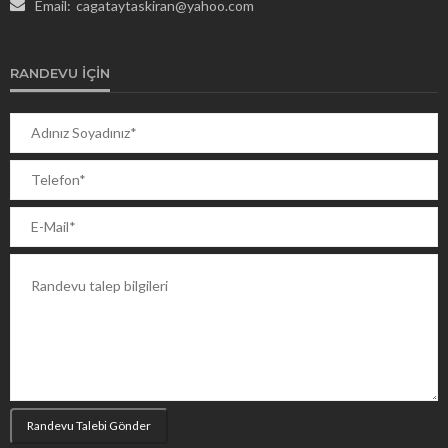
Email:
cagataytaskiran@yahoo.com
RANDEVU İÇIN