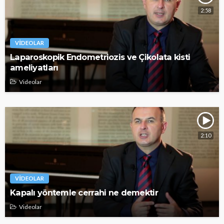
2:58
VIDEOLAR
Laparoskopik Endometriozis ve Çikolata kisti
ameliyatları
Videolar
2:10
VIDEOLAR
Kapalı yöntemle cerrahi ne demektir
Videolar