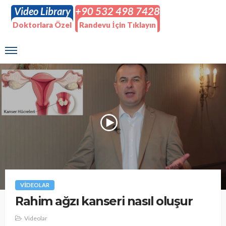
Video Library
+90 532 498 7428
Doktorlara Özel
Randevu İçin Tıklayın
VIDEOLAR
Rahim ağzı kanseri nasıl oluşur
Videolar