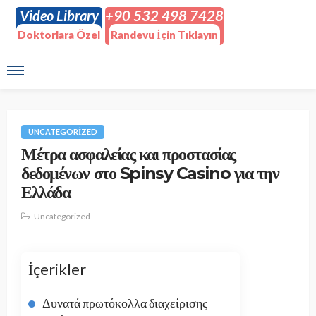
Video Library
+90 532 498 7428
Doktorlara Özel
Randevu İçin Tıklayın
UNCATEGORIZED
Μέτρα ασφαλείας και προστασίας
δεδομένων στο Spinsy Casino για την
Ελλάδα
Uncategorized
İçerikler
Δυνατά πρωτόκολλα διαχείρισης