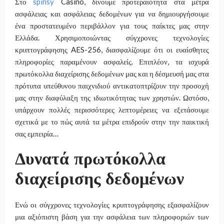
Στο
spinsy
Casino, δίνουμε προτεραιότητα στα μέτρα
ασφάλειας και ασφάλειας δεδομένων για να δημιουργήσουμε
ένα προστατευμένο περιβάλλον για τους παίκτες μας στην
Ελλάδα. Χρησιμοποιώντας σύγχρονες τεχνολογίες
κρυπτογράφησης AES-256, διασφαλίζουμε ότι οι ευαίσθητες
πληροφορίες παραμένουν ασφαλείς. Επιπλέον, τα ισχυρά
πρωτόκολλα διαχείρισης δεδομένων μας και η δέσμευσή μας στα
πρότυπα υπεύθυνου παιχνιδιού αντικατοπτρίζουν την προσοχή
μας στην διαφύλαξη της ιδιωτικότητας των χρηστών. Ωστόσο,
υπάρχουν πολλές περισσότερες λεπτομέρειες να εξετάσουμε
σχετικά με το πώς αυτά τα μέτρα επιδρούν στην την παικτική
σας εμπειρία…
Δυνατά πρωτόκολλα
διαχείρισης δεδομένων
Ενώ οι σύγχρονες τεχνολογίες κρυπτογράφησης εξασφαλίζουν
μια αξιόπιστη βάση για την ασφάλεια των πληροφοριών των