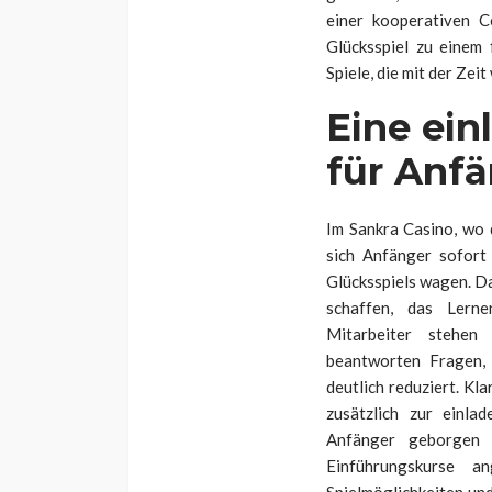
einer kooperativen C
Glücksspiel zu einem
BLOG
Spiele, die mit der Zeit
rtermik Kemoterapi
Rahim Kanseri 
Eine ei
tkileri: Tedavi
Sonrası Cinsel 
cinde Neler Yaşanır?
Uzman Öneriler
für Anf
Blog
Im Sankra Casino, wo 
sich Anfänger sofort
Glücksspiels wagen. Da
schaffen, das Lern
Mitarbeiter stehen
beantworten Fragen, 
deutlich reduziert. Kl
zusätzlich zur einla
Anfänger geborgen 
Einführungskurse a
Spielmöglichkeiten und