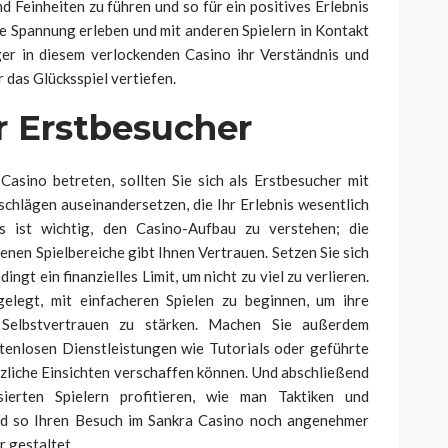
nd Feinheiten zu führen und so für ein positives Erlebnis
ie Spannung erleben und mit anderen Spielern in Kontakt
er in diesem verlockenden Casino ihr Verständnis und
 das Glücksspiel vertiefen.
r Erstbesucher
Casino betreten, sollten Sie sich als Erstbesucher mit
schlägen auseinandersetzen, die Ihr Erlebnis wesentlich
s ist wichtig, den Casino-Aufbau zu verstehen; die
enen Spielbereiche gibt Ihnen Vertrauen. Setzen Sie sich
ngt ein finanzielles Limit, um nicht zu viel zu verlieren.
elegt, mit einfacheren Spielen zu beginnen, um ihre
 Selbstvertrauen zu stärken. Machen Sie außerdem
enlosen Dienstleistungen wie Tutorials oder geführte
tzliche Einsichten verschaffen können. Und abschließend
ierten Spielern profitieren, wie man Taktiken und
nd so Ihren Besuch im Sankra Casino noch angenehmer
r gestaltet.