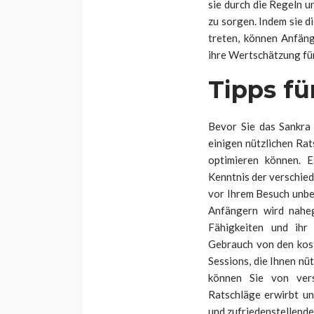
sie durch die Regeln u
zu sorgen. Indem sie d
treten, können Anfäng
ihre Wertschätzung für
Tipps fü
Bevor Sie das Sankra 
einigen nützlichen Rat
optimieren können. E
Kenntnis der verschied
vor Ihrem Besuch unbedi
Anfängern wird naheg
Fähigkeiten und ihr
Gebrauch von den kost
Sessions, die Ihnen nü
können Sie von vers
Ratschläge erwirbt u
und zufriedenstellende