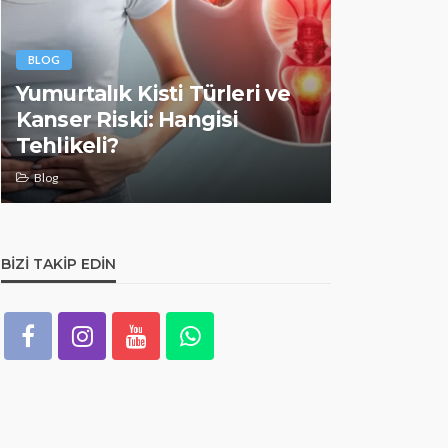
BLOG
BLOG
Miyom Büyüklüğü ve
Hipert
Ameliyat Kararı: Hangi
Yan Etk
Boyutta Müdahale Gerekir?
Sürecin
Blog
Blog
BIZI TAKIP EDIN