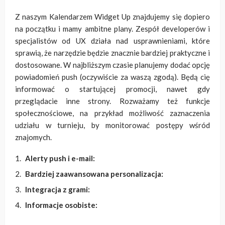
Z naszym Kalendarzem Widget Up znajdujemy się dopiero
na początku i mamy ambitne plany. Zespół developerów i
specjalistów od UX działa nad usprawnieniami, które
sprawią, że narzędzie będzie znacznie bardziej praktyczne i
dostosowane. W najbliższym czasie planujemy dodać opcję
powiadomień push (oczywiście za waszą zgodą). Będą cię
informować o startującej promocji, nawet gdy
przeglądacie inne strony. Rozważamy też funkcje
społecznościowe, na przykład możliwość zaznaczenia
udziału w turnieju, by monitorować postępy wśród
znajomych.
Alerty push i e-mail:
Bardziej zaawansowana personalizacja:
Integracja z grami:
Informacje osobiste: