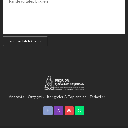
Anasayfa
Özgeçmiş
Kongreler & Toplantılar
Tedaviler
Videolar
Blog
Basın
İletişim
Doktorlar İçin