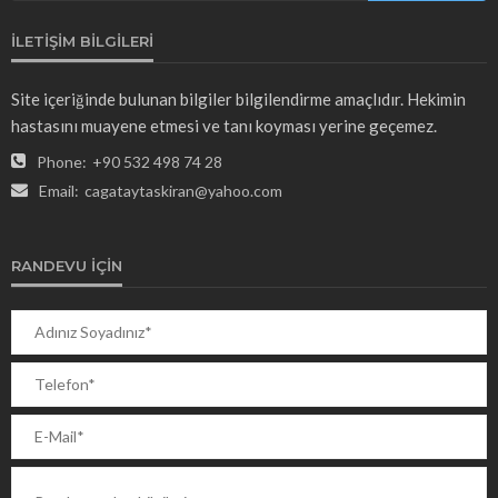
İLETIŞIM BILGILERI
Site içeriğinde bulunan bilgiler bilgilendirme amaçlıdır. Hekimin
hastasını muayene etmesi ve tanı koyması yerine geçemez.
Phone:
+90 532 498 74 28
Email:
cagataytaskiran@yahoo.com
RANDEVU İÇIN