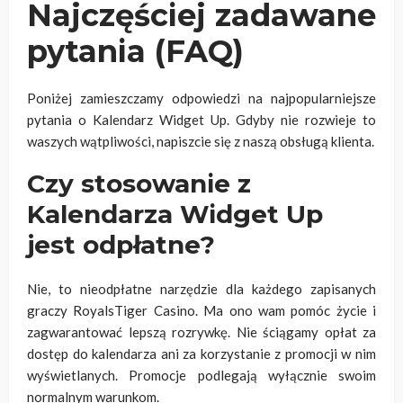
Najczęściej zadawane
pytania (FAQ)
Poniżej zamieszczamy odpowiedzi na najpopularniejsze
pytania o Kalendarz Widget Up. Gdyby nie rozwieje to
waszych wątpliwości, napiszcie się z naszą obsługą klienta.
Czy stosowanie z
Kalendarza Widget Up
jest odpłatne?
Nie, to nieodpłatne narzędzie dla każdego zapisanych
graczy RoyalsTiger Casino. Ma ono wam pomóc życie i
zagwarantować lepszą rozrywkę. Nie ściągamy opłat za
dostęp do kalendarza ani za korzystanie z promocji w nim
wyświetlanych. Promocje podlegają wyłącznie swoim
normalnym warunkom.