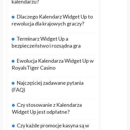
kalendarzu?
Dlaczego Kalendarz Widget Up to
rewolucja dla krajowych graczy?
Terminarz Widget Up a
bezpieczeństwo i rozsądna gra
Ewolucja Kalendarza Widget Up w
RoyalsTiger Casino
Najczęściej zadawane pytania
(FAQ)
Czy stosowanie z Kalendarza
Widget Up jest odpłatne?
Czy każde promocje kasyna są w