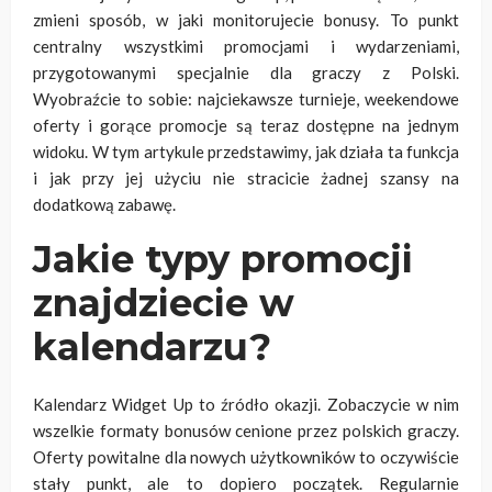
zmieni sposób, w jaki monitorujecie bonusy. To punkt
centralny wszystkimi promocjami i wydarzeniami,
przygotowanymi specjalnie dla graczy z Polski.
Wyobraźcie to sobie: najciekawsze turnieje, weekendowe
oferty i gorące promocje są teraz dostępne na jednym
widoku. W tym artykule przedstawimy, jak działa ta funkcja
i jak przy jej użyciu nie stracicie żadnej szansy na
dodatkową zabawę.
Jakie typy promocji
znajdziecie w
kalendarzu?
Kalendarz Widget Up to źródło okazji. Zobaczycie w nim
wszelkie formaty bonusów cenione przez polskich graczy.
Oferty powitalne dla nowych użytkowników to oczywiście
stały punkt, ale to dopiero początek. Regularnie