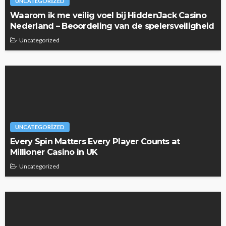
UNCATEGORIZED
Waarom ik me veilig voel bij HiddenJack Casino
Nederland – Beoordeling van de spelersveiligheid
Uncategorized
UNCATEGORIZED
Every Spin Matters Every Player Counts at
Millioner Casino in UK
Uncategorized