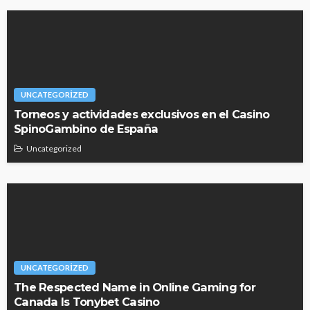
UNCATEGORIZED
Torneos y actividades exclusivos en el Casino
SpinoGambino de España
Uncategorized
UNCATEGORIZED
The Respected Name in Online Gaming for
Canada Is Tonybet Casino