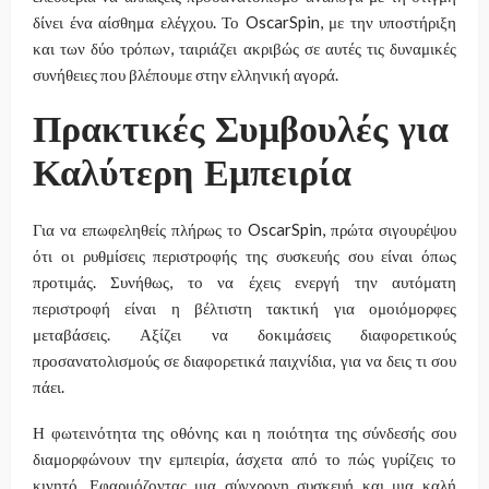
δίνει ένα αίσθημα ελέγχου. Το OscarSpin, με την υποστήριξη
και των δύο τρόπων, ταιριάζει ακριβώς σε αυτές τις δυναμικές
συνήθειες που βλέπουμε στην ελληνική αγορά.
Πρακτικές Συμβουλές για
Καλύτερη Εμπειρία
Για να επωφεληθείς πλήρως το OscarSpin, πρώτα σιγουρέψου
ότι οι ρυθμίσεις περιστροφής της συσκευής σου είναι όπως
προτιμάς. Συνήθως, το να έχεις ενεργή την αυτόματη
περιστροφή είναι η βέλτιστη τακτική για ομοιόμορφες
μεταβάσεις. Αξίζει να δοκιμάσεις διαφορετικούς
προσανατολισμούς σε διαφορετικά παιχνίδια, για να δεις τι σου
πάει.
Η φωτεινότητα της οθόνης και η ποιότητα της σύνδεσής σου
διαμορφώνουν την εμπειρία, άσχετα από το πώς γυρίζεις το
κινητό. Εφαρμόζοντας μια σύγχρονη συσκευή και μια καλή