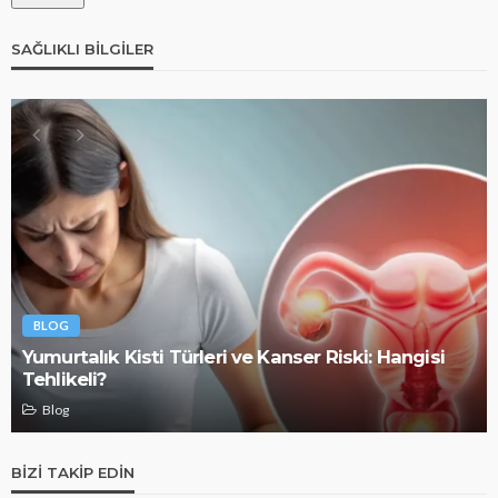
SAĞLIKLI BILGILER
BLOG
Yumurtalık Kisti Türleri ve Kanser Riski: Hangisi
Tehlikeli?
Blog
BIZI TAKIP EDIN