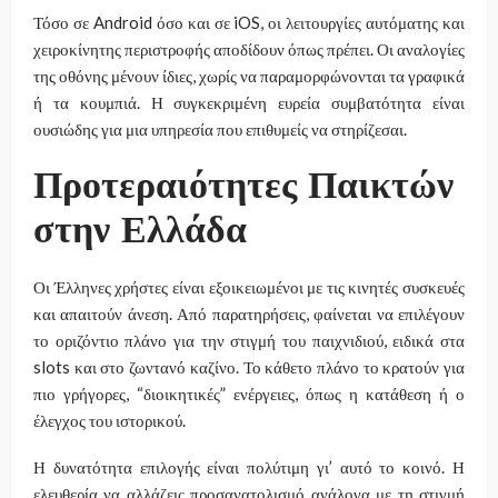
Τόσο σε Android όσο και σε iOS, οι λειτουργίες αυτόματης και
χειροκίνητης περιστροφής αποδίδουν όπως πρέπει. Οι αναλογίες
της οθόνης μένουν ίδιες, χωρίς να παραμορφώνονται τα γραφικά
ή τα κουμπιά. Η συγκεκριμένη ευρεία συμβατότητα είναι
ουσιώδης για μια υπηρεσία που επιθυμείς να στηρίζεσαι.
Προτεραιότητες Παικτών
στην Ελλάδα
Οι Έλληνες χρήστες είναι εξοικειωμένοι με τις κινητές συσκευές
και απαιτούν άνεση. Από παρατηρήσεις, φαίνεται να επιλέγουν
το οριζόντιο πλάνο για την στιγμή του παιχνιδιού, ειδικά στα
slots και στο ζωντανό καζίνο. Το κάθετο πλάνο το κρατούν για
πιο γρήγορες, “διοικητικές” ενέργειες, όπως η κατάθεση ή ο
έλεγχος του ιστορικού.
Η δυνατότητα επιλογής είναι πολύτιμη γι’ αυτό το κοινό. Η
ελευθερία να αλλάζεις προσανατολισμό ανάλογα με τη στιγμή