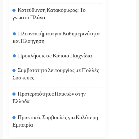
Κατεύθυνση Κατακόρυφος: Το
γνωστό Πλάνο
Πλεονεκτήματα για Καθημερινότητα
και Πλοήγηση
Προκλήσεις σε Κάποια Παιχνίδια
Συμβατότητα λειτουργίας με Πολλές
Συσκευές
Προτεραιότητες Παικτών στην
Ελλάδα
Πρακτικές Συμβουλές για Καλύτερη
Εμπειρία