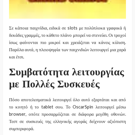
Σε κάποια παιχνίδια, ειδικά σε slots με πολύπλοκα γραφικά ή
δεκάδες γραμμές, το κάθετο πλάνο μπορεί να στενεύει. Οι τροχοί
ίσως φαίνονται πιο μικροί και χρειάζεται να κάνεις κύλιση.
Παρόλα αυτά, η πλειοψηφία των παιχνιδιών λειτουργεί μια χαρά
και έτσι.
Συμβατότητα λειτουργίας
με Πολλές Συσκευές
Πόσο αποτελεσματικά λειτουργεί όλο αυτό εξαρτάται και από
το κινητό ή το tablet σου. Το OscarSpin λειτουργεί μέσω
browser, οπότε προσαρμόζεται σε διάφορα μεγέθη οθονών.
Τεστ σε συσκευές της ελληνικής αγοράς δείχνουν αξιόπιστη
συμπεριφορά.