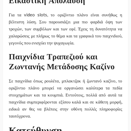
Εικαστική Απόλαυση
Για τα video slots, το οριζόντιο πλάνο είναι συνήθως η
βέλτιστη λύση. Σου παρουσιάζει μια πιο φαρδιά όψη των
τροχών, των συμβόλων και των εφέ. Έχεις τη δυνατότητα να
χαλαρώσεις με πλήρως το θέμα και τα γραφικά του παιχνιδιού,
γεγονός που ενισχύει την ψυχαγωγία.
Παιχνίδια Τραπεζιού και
Ζωντανής Μετάδοσης Καζίνο
Σε παιχνίδια όπως ρουλέτα, μπλακτζακ ή ζωντανό καζίνο, το
οριζόντιο πλάνο μπορεί να οργανώσει καλύτερα τα πεδία
στοιχημάτων και τα κουμπιά. Εντούτοις, πολλά από αυτά τα
παιχνίδια συμπεριφέρονται εξίσου καλά και σε κάθετη μορφή,
ειδικά αν θες να βλέπεις στην οθόνη πολλές πληροφορίες
ταυτόχρονα.
Κατεύθυνση