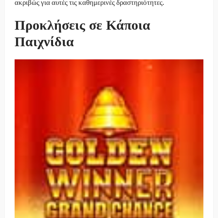
ακριβώς για αυτές τις καθημερινές δραστηριότητες.
Προκλήσεις σε Κάποια
Παιχνίδια