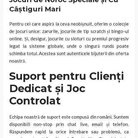
Câștiguri Mari
Pentru cei care aspiră la ceva neobișnuit, oferim o colecție
de jocuri unice: zarurile, jocurile de tip scratch și bingo-ul
online. Și, desigur, jocurile cu sloturi cu premiul progresiv
legat la sisteme globale, unde o singură rundă poate
schimba totul. Acestea sunt autenticele bijuterii din oferta
noastră.
Suport pentru Clienți
Dedicat și Joc
Controlat
Echipa noastră de suport este compusă din români. Suntem
disponibili non-stop prin chat live, email și telefon.
Răspundem rapid la orice întrebare sau problemă, ca