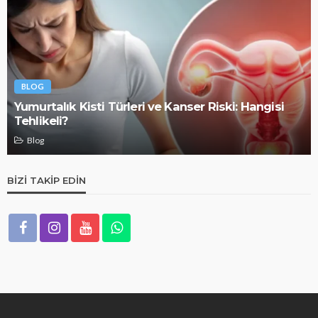
BLOG
Yumurtalık Kisti Türleri ve Kanser Riski: Hangisi
Tehlikeli?
Blog
BIZI TAKIP EDIN