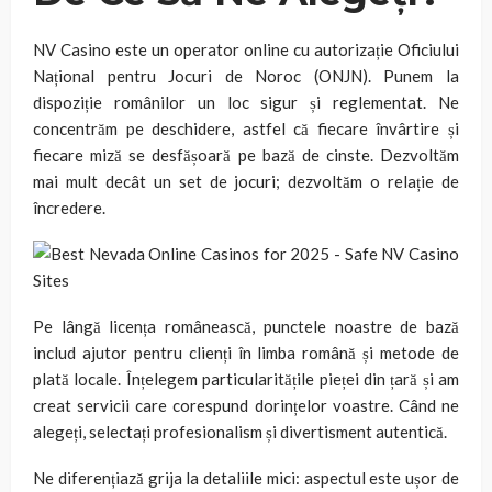
NV Casino este un operator online cu autorizație Oficiului
Național pentru Jocuri de Noroc (ONJN). Punem la
dispoziție românilor un loc sigur și reglementat. Ne
concentrăm pe deschidere, astfel că fiecare învârtire și
fiecare miză se desfășoară pe bază de cinste. Dezvoltăm
mai mult decât un set de jocuri; dezvoltăm o relație de
încredere.
Pe lângă licența românească, punctele noastre de bază
includ ajutor pentru clienți în limba română și metode de
plată locale. Înțelegem particularitățile pieței din țară și am
creat servicii care corespund dorințelor voastre. Când ne
alegeți, selectați profesionalism și divertisment autentică.
Ne diferențiază grija la detaliile mici: aspectul este ușor de