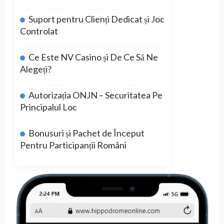
Suport pentru Clienți Dedicat și Joc
Controlat
Ce Este NV Casino și De Ce Să Ne
Alegeți?
Autorizația ONJN – Securitatea Pe
Principalul Loc
Bonusuri și Pachet de Început
Pentru Participanții Români