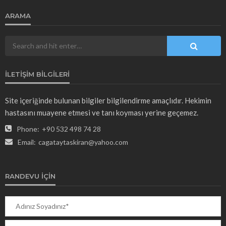
ARAMA
İLETIŞIM BILGILERI
Site içeriğinde bulunan bilgiler bilgilendirme amaçlıdır. Hekimin
hastasını muayene etmesi ve tanı koyması yerine geçemez.
Phone:
+90 532 498 74 28
Email:
cagataytaskiran@yahoo.com
RANDEVU İÇIN