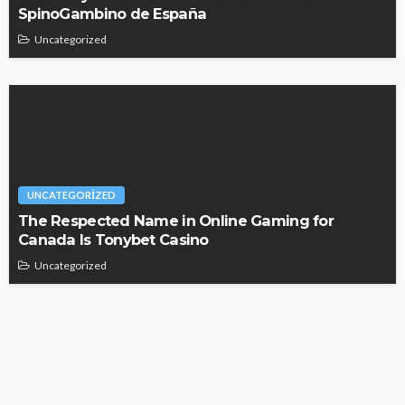
SpinoGambino de España
Uncategorized
UNCATEGORIZED
The Respected Name in Online Gaming for
Canada Is Tonybet Casino
Uncategorized