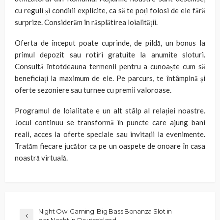
cu reguli și condiții explicite, ca să te poți folosi de ele fără
surprize. Considerăm în răsplătirea loialității.
Oferta de început poate cuprinde, de pildă, un bonus la
primul depozit sau rotiri gratuite la anumite sloturi.
Consultă întotdeauna termenii pentru a cunoaște cum să
beneficiați la maximum de ele. Pe parcurs, te întâmpină și
oferte sezoniere sau turnee cu premii valoroase.
Programul de loialitate e un alt stâlp al relației noastre.
Jocul continuu se transformă în puncte care ajung bani
reali, acces la oferte speciale sau invitații la evenimente.
Tratăm fiecare jucător ca pe un oaspete de onoare în casa
noastră virtuală.
Night Owl Gaming: Big Bass Bonanza Slot in
der Nacht in Deutschland