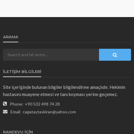
ARAMA
İLETIŞIM BILGILERI
Site içeriğinde bulunan bilgiler bilgilendirme amaçlıdır. Hekimin
hastasını muayene etmesi ve tanı koyması yerine geçemez.
Phone:
+90 532 498 74 28
Email:
cagataytaskiran@yahoo.com
RANDEVU İÇIN