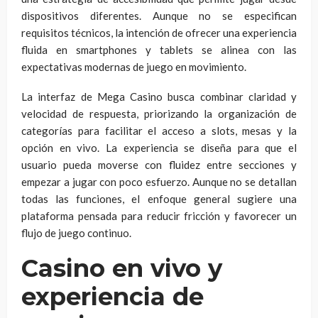
dispositivos diferentes. Aunque no se especifican
requisitos técnicos, la intención de ofrecer una experiencia
fluida en smartphones y tablets se alinea con las
expectativas modernas de juego en movimiento.
La interfaz de Mega Casino busca combinar claridad y
velocidad de respuesta, priorizando la organización de
categorías para facilitar el acceso a slots, mesas y la
opción en vivo. La experiencia se diseña para que el
usuario pueda moverse con fluidez entre secciones y
empezar a jugar con poco esfuerzo. Aunque no se detallan
todas las funciones, el enfoque general sugiere una
plataforma pensada para reducir fricción y favorecer un
flujo de juego continuo.
Casino en vivo y
experiencia de