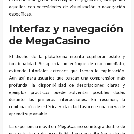
aquellos con necesidades de visualización o navegación
específicas.
Interfaz y navegación
de MegaCasino
El diseño de la plataforma intenta equilibrar estilo y
funcionalidad. Se aprecia un enfoque de uso inmediato,
evitando tutoriales extensos que frenen la exploración.
Aun así, para usuarios que buscan una comprensión más
profunda, la disponibilidad de descripciones claras y
ejemplos prácticos puede solventar posibles dudas
durante las primeras interacciones. En resumen, la
combinación de estética y claridad favorece una curva de
aprendizaje amable.
La experiencia móvil en MegaCasino se integra dentro de
una estrategia de accesibilidad que permite jugar desde