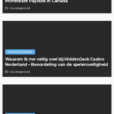
Immediate Payouts in Canada
Uncategorized
UNCATEGORIZED
Waarom ik me veilig voel bij HiddenJack Casino
Nederland – Beoordeling van de spelersveiligheid
Uncategorized