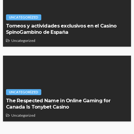
UNCATEGORIZED
Torneos y actividades exclusivos en el Casino
SpinoGambino de España
Uncategorized
UNCATEGORIZED
The Respected Name in Online Gaming for
Canada Is Tonybet Casino
Uncategorized