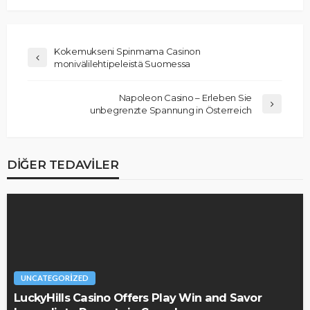
Kokemukseni Spinmama Casinon
monivälilehtipeleistä Suomessa
Napoleon Casino – Erleben Sie
unbegrenzte Spannung in Österreich
DIĞER TEDAVILER
UNCATEGORIZED
LuckyHills Casino Offers Play Win and Savor