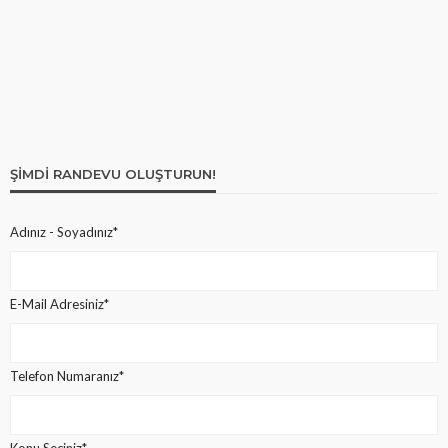
ŞIMDI RANDEVU OLUŞTURUN!
Adınız - Soyadınız*
E-Mail Adresiniz*
Telefon Numaranız*
Konu Seçiniz*