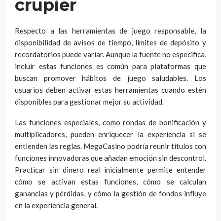
crupier
Respecto a las herramientas de juego responsable, la
disponibilidad de avisos de tiempo, límites de depósito y
recordatorios puede variar. Aunque la fuente no especifica,
incluir estas funciones es común para plataformas que
buscan promover hábitos de juego saludables. Los
usuarios deben activar estas herramientas cuando estén
disponibles para gestionar mejor su actividad.
Las funciones especiales, como rondas de bonificación y
multiplicadores, pueden enriquecer la experiencia si se
entienden las reglas. MegaCasino podría reunir títulos con
funciones innovadoras que añadan emoción sin descontrol.
Practicar sin dinero real inicialmente permite entender
cómo se activan estas funciones, cómo se calculan
ganancias y pérdidas, y cómo la gestión de fondos influye
en la experiencia general.