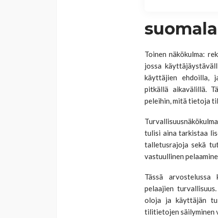
suomalai
Toinen näkökulma: rek
jossa käyttäjäystäväl
käyttäjien ehdoilla,
pitkällä aikavälillä. 
peleihin, mitä tietoja t
Turvallisuusnäkökulma
tulisi aina tarkistaa 
talletusrajoja sekä tu
vastuullinen pelaaminen
Tässä arvostelussa 
pelaajien turvallisu
oloja ja käyttäjän t
tilitietojen säilyminen