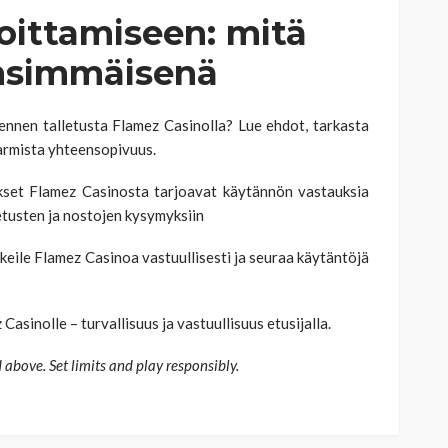
loittamiseen: mitä
nsimmäisenä
ennen talletusta Flamez Casinolla? Lue ehdot, tarkasta
armista yhteensopivuus.
kset Flamez Casinosta tarjoavat käytännön vastauksia
letusten ja nostojen kysymyksiin
okeile Flamez Casinoa vastuullisesti ja seuraa käytäntöjä
asinolle – turvallisuus ja vastuullisuus etusijalla.
above. Set limits and play responsibly.