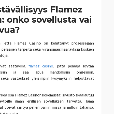
stävällisyys Flamez
BLOG
a: onko sovellusta vai
liyatı
Yumurtalık Kisti Türleri ve
ivua?
am:
Kanser Riski: Hangisi
Tehlikeli?
a, että Flamez Casino on kehittänyt prosessejaan
Blog
 pelaajien tarpeita sekä viranomaismääräyksiä koskien
ntöjä.
vat saatavilla,
flamez casino
, jotta pelaaja löytää
yksiin ja saa apua mahdollisiin ongelmiin.
sekä vastaukset yleisimpiin kysymyksiin helpottavat
ärkeä osa Flamez Casinon kokemusta; sivusto skaalautuu
ytöille ilman erillisen sovelluksen tarvetta. Tämä
at voivat siirtyä pelien pariin missä ja milloin tahansa,
skokemusta.