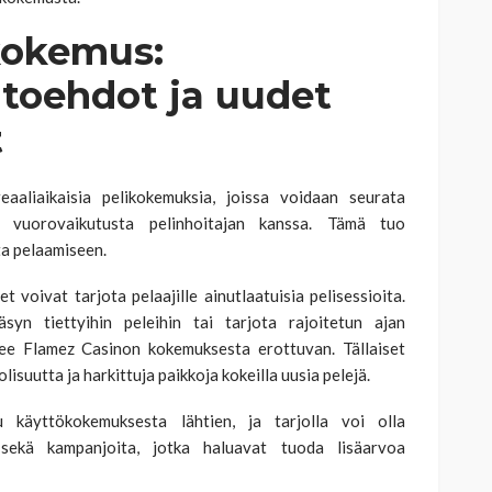
kokemus:
htoehdot ja uudet
t
eaaliaikaisia pelikokemuksia, joissa voidaan seurata
a vuorovaikutusta pelinhoitajan kanssa. Tämä tuo
ta pelaamiseen.
t voivat tarjota pelaajille ainutlaatuisia pelisessioita.
yn tiettyihin peleihin tai tarjota rajoitetun ajan
kee Flamez Casinon kokemuksesta erottuvan. Tällaiset
lisuutta ja harkittuja paikkoja kokeilla uusia pelejä.
 käyttökokemuksesta lähtien, ja tarjolla voi olla
ä sekä kampanjoita, jotka haluavat tuoda lisäarvoa