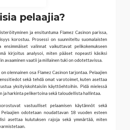
sia pelaajia?
isteröityminen ja ensituntuma Flamez Casinon parissa,
lisyys korostuu. Prosessi on suunniteltu suomalaisten
 ja ensimmäiset valinnat vaikuttavat pelikokemukseen
Tämä kirjoitus analysoi, miten pääset nopeasti käsiksi
ilin avaaminen vaatii ja millainen tuki on odotettavissa.
 on olennainen osa Flamez Casinon tarjontaa. Pelaajien
lisenssitiedot sekä tehdä omat varotoimet, kuten asettaa
tustua yksityiskohtaisiin käyttöehtoihin. Pidä mielessä
 ja harkinta pelikertoina sekä taloudellista hallintaa.
korostuvat vastuulliset pelaamisen käytännöt sekä
us. Pelaajien odotetaan noudattavan 18 vuoden esteen
ulisi asettaa kulutuksen rajoja sekä ymmärtää, miten
 varmistetaan.