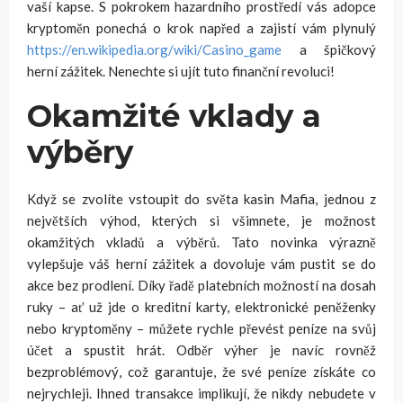
vaší kapse. S pokrokem hazardního prostředí vás adopce
kryptoměn ponechá o krok napřed a zajistí vám plynulý
https://en.wikipedia.org/wiki/Casino_game
a špičkový
herní zážitek. Nenechte si ujít tuto finanční revoluci!
Okamžité vklady a
výběry
Když se zvolíte vstoupit do světa kasin Mafia, jednou z
největších výhod, kterých si všimnete, je možnost
okamžitých vkladů a výběrů. Tato novinka výrazně
vylepšuje váš herní zážitek a dovoluje vám pustit se do
akce bez prodlení. Díky řadě platebních možností na dosah
ruky – ať už jde o kreditní karty, elektronické peněženky
nebo kryptoměny – můžete rychle převést peníze na svůj
účet a spustit hrát. Odběr výher je navíc rovněž
bezproblémový, což garantuje, že své peníze získáte co
nejrychleji. Ihned transakce implikují, že nikdy nebudete v