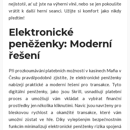
nejistotě, ať už jste na výherní vlně, nebo se jen pokoušíte
vrátit k další herní seanci. Užijte si komfort jako nikdy
předtím!
Elektronické
peněženky: Moderní
řešení
Při prozkoumávání platebních možností v kasinech Mafia v
Česku pravděpodobně zjistíte, že elektronické peněženky
nabízejí praktické a moderní řešení pro transakce. Tyto
digitální peněženky, jako jsou Skrill, usnadňují platební
proces a umožňují vám vkládat a vybírat finanční
prostředky jen několika kliknutími. Navíc jsou navrženy pro
bleskovou rychlost a okamžité transakce, které vám
umožní zůstat ve hře. Díky vylepšeným bezpečnostním
funkcím minimalizují elektronické peněženky rizika spojená