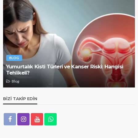
BLOG
Yumurtalık Kisti Türleri ve Kanser Riski: Hangisi
Tehlikeli?
Blog
BIZI TAKIP EDIN