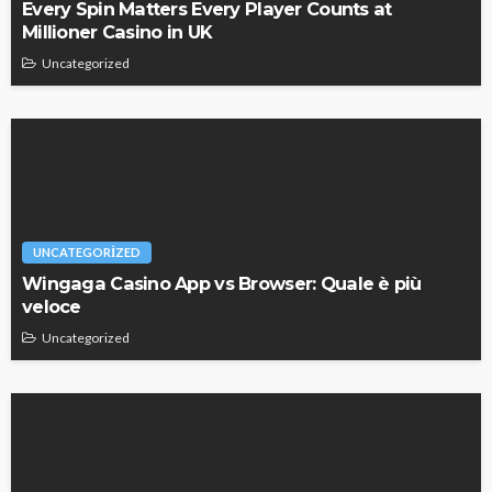
Every Spin Matters Every Player Counts at
Millioner Casino in UK
Uncategorized
UNCATEGORIZED
Wingaga Casino App vs Browser: Quale è più
veloce
Uncategorized