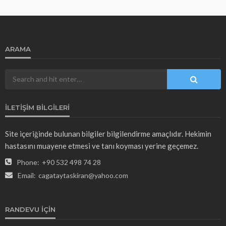
ARAMA
İLETIŞIM BILGILERI
Site içeriğinde bulunan bilgiler bilgilendirme amaçlıdır. Hekimin
hastasını muayene etmesi ve tanı koyması yerine geçemez.
Phone:
+90 532 498 74 28
Email:
cagataytaskiran@yahoo.com
RANDEVU İÇIN