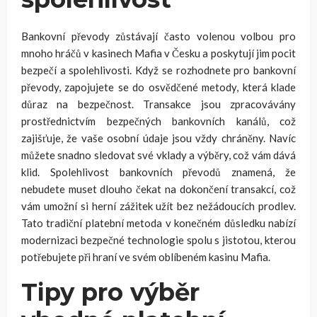
Bankovní převody zůstávají často volenou volbou pro
mnoho hráčů v kasinech Mafia v Česku a poskytují jim pocit
bezpečí a spolehlivosti. Když se rozhodnete pro bankovní
převody, zapojujete se do osvědčené metody, která klade
důraz na bezpečnost. Transakce jsou zpracovávány
prostřednictvím bezpečných bankovních kanálů, což
zajišťuje, že vaše osobní údaje jsou vždy chráněny. Navíc
můžete snadno sledovat své vklady a výběry, což vám dává
klid. Spolehlivost bankovních převodů znamená, že
nebudete muset dlouho čekat na dokončení transakcí, což
vám umožní si herní zážitek užít bez nežádoucích prodlev.
Tato tradiční platební metoda v konečném důsledku nabízí
modernizaci bezpečné technologie spolu s jistotou, kterou
potřebujete při hraní ve svém oblíbeném kasinu Mafia.
Tipy pro výběr