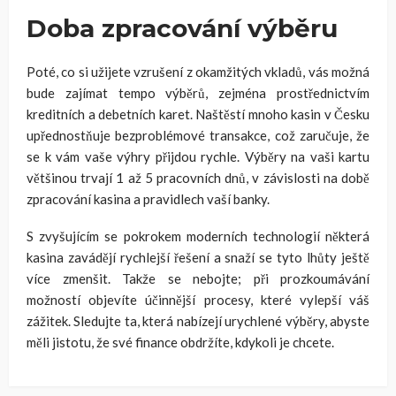
Doba zpracování výběru
Poté, co si užijete vzrušení z okamžitých vkladů, vás možná
bude zajímat tempo výběrů, zejména prostřednictvím
kreditních a debetních karet. Naštěstí mnoho kasin v Česku
upřednostňuje bezproblémové transakce, což zaručuje, že
se k vám vaše výhry přijdou rychle. Výběry na vaši kartu
většinou trvají 1 až 5 pracovních dnů, v závislosti na době
zpracování kasina a pravidlech vaší banky.
S zvyšujícím se pokrokem moderních technologií některá
kasina zavádějí rychlejší řešení a snaží se tyto lhůty ještě
více zmenšit. Takže se nebojte; při prozkoumávání
možností objevíte účinnější procesy, které vylepší váš
zážitek. Sledujte ta, která nabízejí urychlené výběry, abyste
měli jistotu, že své finance obdržíte, kdykoli je chcete.