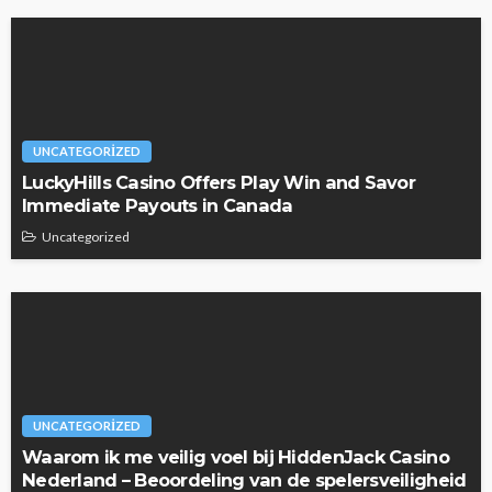
UNCATEGORIZED
LuckyHills Casino Offers Play Win and Savor
Immediate Payouts in Canada
Uncategorized
UNCATEGORIZED
Waarom ik me veilig voel bij HiddenJack Casino
Nederland – Beoordeling van de spelersveiligheid