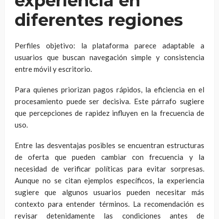
experiencia en
diferentes regiones
Perfiles objetivo: la plataforma parece adaptable a
usuarios que buscan navegación simple y consistencia
entre móvil y escritorio.
Para quienes priorizan pagos rápidos, la eficiencia en el
procesamiento puede ser decisiva. Este párrafo sugiere
que percepciones de rapidez influyen en la frecuencia de
uso.
Entre las desventajas posibles se encuentran estructuras
de oferta que pueden cambiar con frecuencia y la
necesidad de verificar políticas para evitar sorpresas.
Aunque no se citan ejemplos específicos, la experiencia
sugiere que algunos usuarios pueden necesitar más
contexto para entender términos. La recomendación es
revisar detenidamente las condiciones antes de