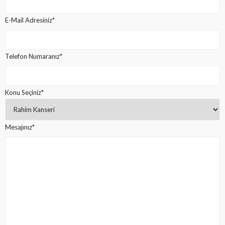
E-Mail Adresiniz*
Telefon Numaranız*
Konu Seçiniz*
Mesajınız*