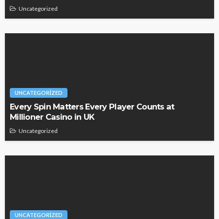
Uncategorized
UNCATEGORIZED
Every Spin Matters Every Player Counts at
Millioner Casino in UK
Uncategorized
UNCATEGORIZED