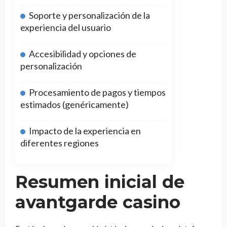
Soporte y personalización de la
experiencia del usuario
Accesibilidad y opciones de
personalización
Procesamiento de pagos y tiempos
estimados (genéricamente)
Impacto de la experiencia en
diferentes regiones
Resumen inicial de
avantgarde casino