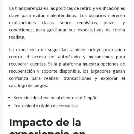
La transparencia en las políticas de retiro y verificación es
clave para evitar malentendidos. Los usuarios merecen
explicaciones claras sobre requisitos, plazos y
condiciones, para gestionar sus expectativas de forma
realista.
La experiencia de seguridad también incluye protección
contra el acceso no autorizado y mecanismos para
recuperar cuentas. Si la plataforma muestra opciones de
recuperación y soporte disponible, los jugadores ganan
confianza para realizar transacciones y explorar el
catálogo de juegos.
Servicios de atención al cliente multilingüe
Tratamiento rápido de consultas
Impacto de la