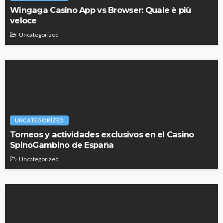
Wingaga Casino App vs Browser: Quale è più
veloce
Uncategorized
UNCATEGORIZED
Torneos y actividades exclusivos en el Casino
SpinoGambino de España
Uncategorized