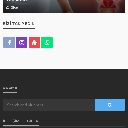
Blog
BIZI TAKIP EDIN
ARAMA
İLETIŞIM BILGILERI