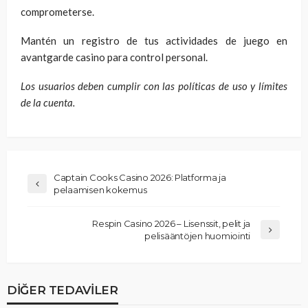
comprometerse.
Mantén un registro de tus actividades de juego en
avantgarde casino para control personal.
Los usuarios deben cumplir con las políticas de uso y límites
de la cuenta.
Captain Cooks Casino 2026: Platforma ja
pelaamisen kokemus
Respin Casino 2026 – Lisenssit, pelit ja
pelisääntöjen huomiointi
DIĞER TEDAVILER